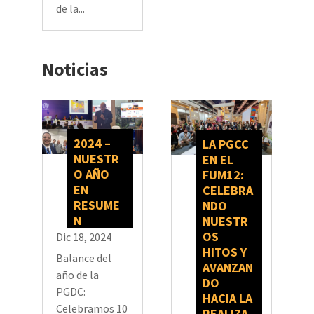
de la...
Noticias
2024 –
LA PGCC
NUESTR
EN EL
O AÑO
FUM12:
EN
CELEBRA
RESUME
NDO
N
NUESTR
OS
Dic 18, 2024
HITOS Y
Balance del
AVANZAN
año de la
DO
PGDC:
HACIA LA
Celebramos 10
REALIZA