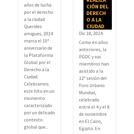
años de lucha
CIÓN DEL
por el derecho
DERECH
O A LA
a la ciudad
CIUDAD
Querides
Dic 18, 2024
amigues, 2024
marca el 10º
Como en años
aniversario de
anteriores, la
la Plataforma
PGDC y sus
Global por el
miembros han
Derecho a la
asistido a la
Ciudad.
12ª sesión del
Celebramos
Foro Urbano
este hito en un
Mundial,
momento
celebrado
caracterizado
entre el 4 y el 8
por un delicado
de noviembre
contexto
en El Cairo,
global que...
Egipto. En