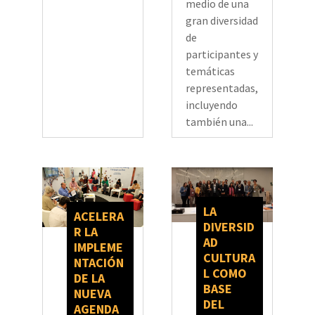
medio de una
gran diversidad
de
participantes y
temáticas
representadas,
incluyendo
también una...
LA
ACELERA
DIVERSID
R LA
AD
IMPLEME
CULTURA
NTACIÓN
L COMO
DE LA
BASE
NUEVA
DEL
AGENDA