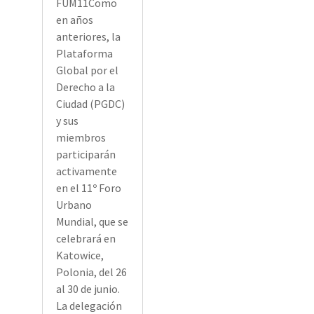
FUM11Como
en años
anteriores, la
Plataforma
Global por el
Derecho a la
Ciudad (PGDC)
y sus
miembros
participarán
activamente
en el 11º Foro
Urbano
Mundial, que se
celebrará en
Katowice,
Polonia, del 26
al 30 de junio.
La delegación