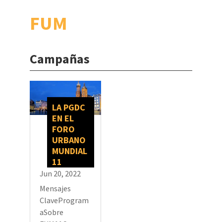
FUM
Campañas
LA PGDC
EN EL
FORO
URBANO
MUNDIAL
11
Jun 20, 2022
Mensajes
ClaveProgram
aSobre