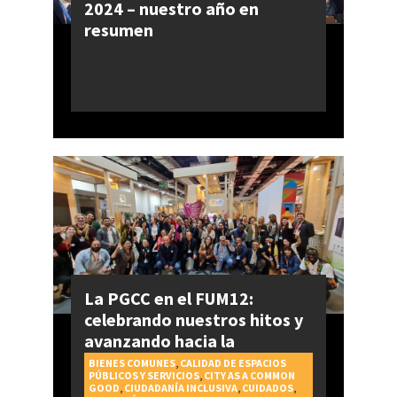
2024 – nuestro año en
resumen
La PGCC en el FUM12:
celebrando nuestros hitos y
avanzando hacia la
realización del Derecho a la
BIENES COMUNES
,
CALIDAD DE ESPACIOS
PÚBLICOS Y SERVICIOS
,
CITY AS A COMMON
Ciudad
GOOD
,
CIUDADANÍA INCLUSIVA
,
CUIDADOS
,