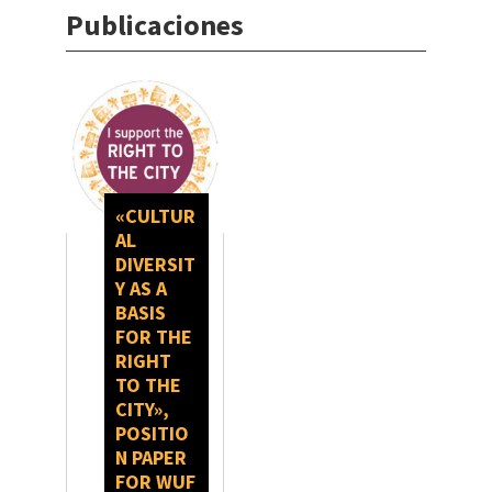
Publicaciones
«CULTUR
AL
DIVERSIT
Y AS A
BASIS
FOR THE
RIGHT
TO THE
CITY»,
POSITIO
N PAPER
FOR WUF