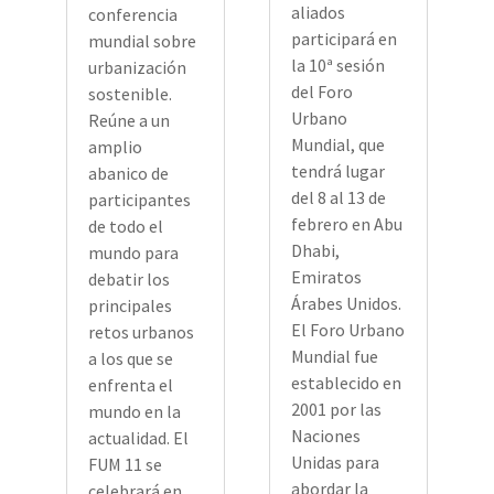
aliados
conferencia
participará en
mundial sobre
la 10ª sesión
urbanización
del Foro
sostenible.
Urbano
Reúne a un
Mundial, que
amplio
tendrá lugar
abanico de
del 8 al 13 de
participantes
febrero en Abu
de todo el
Dhabi,
mundo para
Emiratos
debatir los
Árabes Unidos.
principales
El Foro Urbano
retos urbanos
Mundial fue
a los que se
establecido en
enfrenta el
2001 por las
mundo en la
Naciones
actualidad. El
Unidas para
FUM 11 se
abordar la
celebrará en