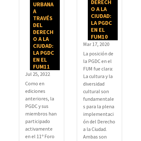
DERECH
URBANA
O A LA
A
CIUDAD:
TRAVÉS
LA PGDC
DEL
EN EL
DERECH
FUM10
O A LA
Mar 17, 2020
CIUDAD:
LA PGDC
La posición de
EN EL
la PGDC en el
FUM11
FUM fue clara:
Jul 25, 2022
La cultura y la
Como en
diversidad
ediciones
cultural son
anteriores, la
fundamentale
PGDC y sus
s para la plena
miembros han
implementaci
participado
ón del Derecho
activamente
a la Ciudad.
en el 11º Foro
Ambas son