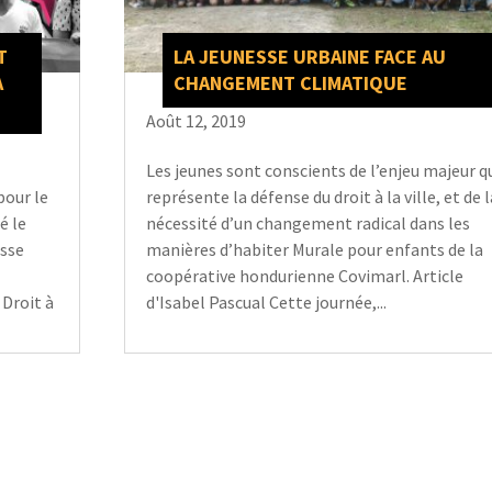
T
LA JEUNESSE URBAINE FACE AU
A
CHANGEMENT CLIMATIQUE
Août 12, 2019
Les jeunes sont conscients de l’enjeu majeur q
pour le
représente la défense du droit à la ville, et de 
é le
nécessité d’un changement radical dans les
esse
manières d’habiter Murale pour enfants de la
coopérative hondurienne Covimarl. Article
Droit à
d'Isabel Pascual Cette journée,...