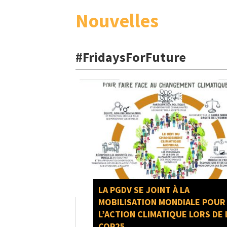
Nouvelles
#FridaysForFuture
LA PGDV SE JOINT À LA
MOBILISATION MONDIALE POUR
L’ACTION CLIMATIQUE LORS DE 
COP25