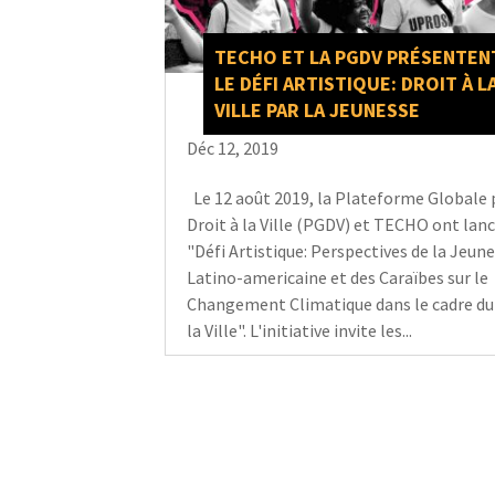
TECHO ET LA PGDV PRÉSENTEN
LE DÉFI ARTISTIQUE: DROIT À L
VILLE PAR LA JEUNESSE
Déc 12, 2019
Le 12 août 2019, la Plateforme Globale 
Droit à la Ville (PGDV) et TECHO ont lanc
"Défi Artistique: Perspectives de la Jeun
Latino-americaine et des Caraïbes sur le
Changement Climatique dans le cadre du 
la Ville". L'initiative invite les...