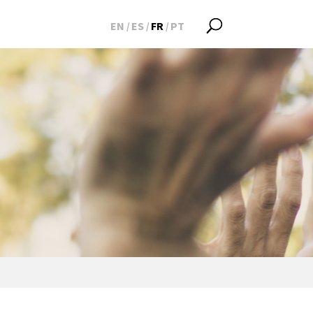
EN
ES
FR
PT