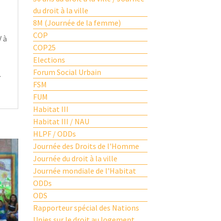
du droit à la ville
8M (Journée de la femme)
COP
V à
COP25
Elections
Forum Social Urbain
.
FSM
FUM
Habitat III
Habitat III / NAU
HLPF / ODDs
Journée des Droits de l'Homme
Journée du droit à la ville
Journée mondiale de l'Habitat
ODDs
ODS
Rapporteur spécial des Nations
Unies sur le droit au logement