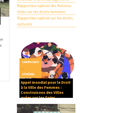
Rapporteur spécial des Nations
Unies sur les droits humains
Rapporteur spécial sur les droits
culturels
ue
la
CAMPAGNES
,
GÉNÉRAL
Appel mondial pour le Droit
à la Ville des Femmes :
Construisons des Villes
axées sur les Soins