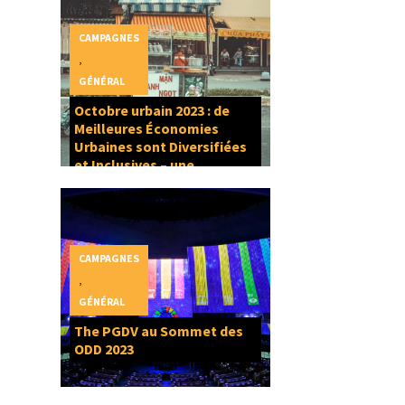
CAMPAGNES
,
GÉNÉRAL
Octobre urbain 2023 : de
Meilleures Économies
Urbaines sont Diversifiées
et Inclusives – une
composante du Droit à la
Ville
CAMPAGNES
,
GÉNÉRAL
The PGDV au Sommet des
ODD 2023