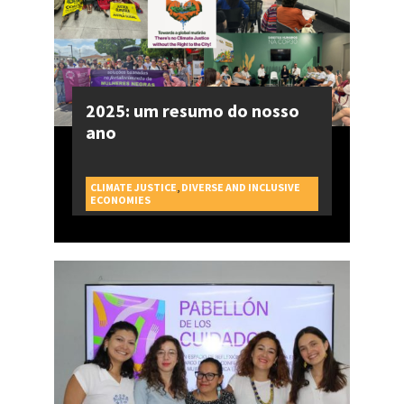
2025: um resumo do nosso
ano
CLIMATE JUSTICE
,
DIVERSE AND INCLUSIVE
CAMPAGNES
ECONOMIES