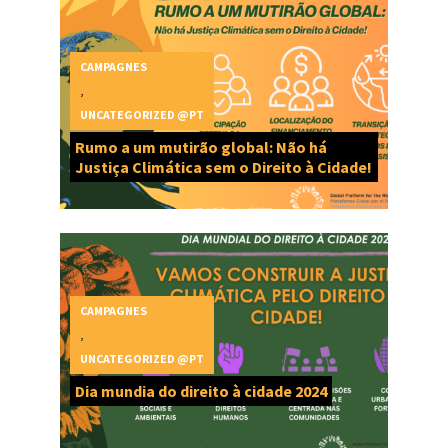
CAMPAGNES
,
UNCATEGORIZED @PT
Rumo a um mutirão global: Não há
Justiça Climática sem o Direito à Cidade!
CAMPAGNES
,
UNCATEGORIZED @PT
Dia mundia do direito à cidade 2024