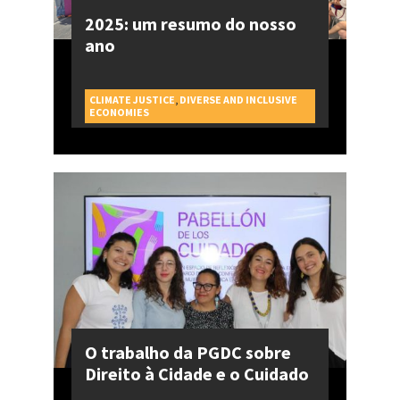
2025: um resumo do nosso
ano
CLIMATE JUSTICE
,
DIVERSE AND INCLUSIVE
CAMPAGNES
ECONOMIES
O trabalho da PGDC sobre
Direito à Cidade e o Cuidado