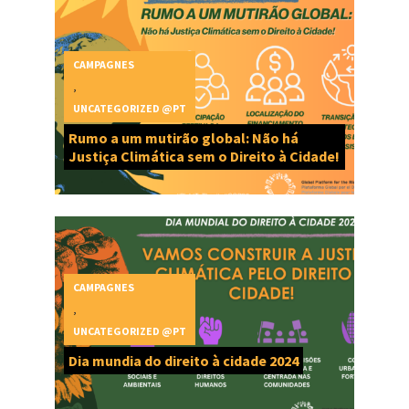
CAMPAGNES
,
UNCATEGORIZED @PT
Rumo a um mutirão global: Não há
Justiça Climática sem o Direito à Cidade!
CAMPAGNES
,
UNCATEGORIZED @PT
Dia mundia do direito à cidade 2024