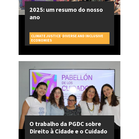
2025: um resumo do nosso
ano
CLIMATE JUSTICE
,
DIVERSE AND INCLUSIVE
CAMPAGNES
ECONOMIES
O trabalho da PGDC sobre
Direito à Cidade e o Cuidado