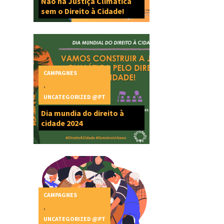
Não há Justiça Climática
sem o Direito à Cidade!
CAMPAGNES
,
UNCATEGORIZED @PT
Dia mundia do direito à
cidade 2024
CAMPAGNES
,
UNCATEGORIZED @PT