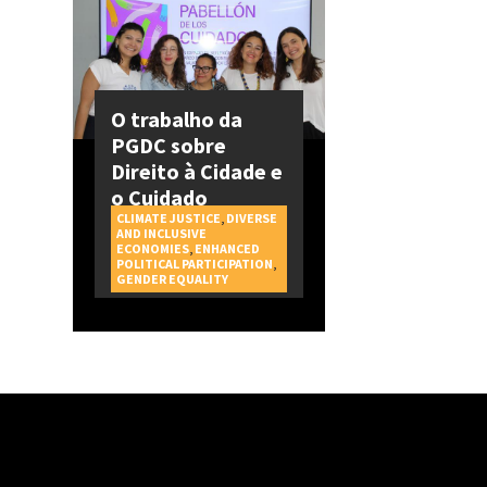
O trabalho da
PGDC sobre
Direito à Cidade e
o Cuidado
CLIMATE JUSTICE
,
DIVERSE
AND INCLUSIVE
ECONOMIES
,
ENHANCED
POLITICAL PARTICIPATION
,
CAMPAGNES
GENDER EQUALITY