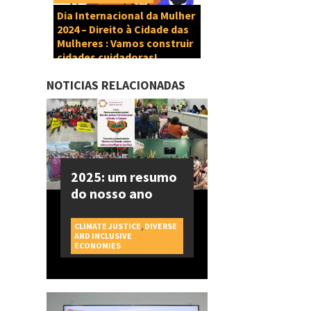
Dia Internacional da Mulher
2024 – Direito à Cidade das
Mulheres : Vamos construir
cidades cuidadoras!
NOTICIAS RELACIONADAS
2025: um resumo
do nosso ano
CLIMATE JUSTICE
,
DIVERSE
AND INCLUSIVE
CAMPAGNES
ECONOMIES