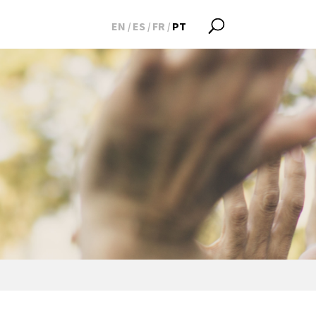
EN
ES
FR
PT