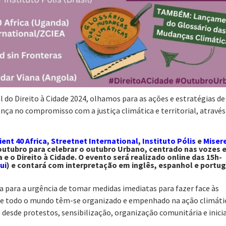
o Direito à Cidade 2024, olhamos para as ações e estratégias de
ança no compromisso com a justiça climática e territorial, através
ient 40 Africa
,
Streetnet International
,
Instituto Pólis
e
Miser
 outubro para celebrar o outubro Urbano, centrado nas vozes 
 e o Direito à Cidade. O evento será realizado online das 15h-
ui
) e contará com interpretação em inglês, espanhol e portu
a para a urgência de tomar medidas imediatas para fazer face às
 de todo o mundo têm-se organizado e empenhado na ação climáti
, desde protestos, sensibilização, organização comunitária e inici