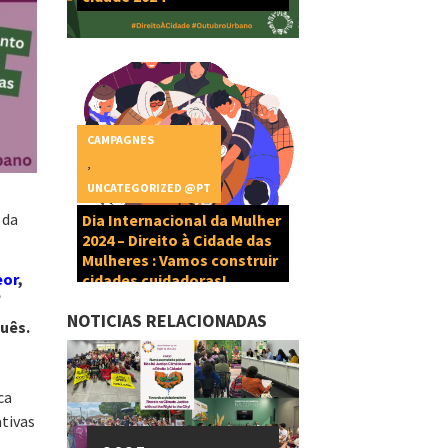
CAMPAGNES
,
UNCATEGORIZED @PT
 da
Dia Internacional da Mulher
2024 – Direito à Cidade das
Mulheres : Vamos construir
eor
,
cidades cuidadoras!
e
NOTICIAS RELACIONADAS
guês.
ca
ativas