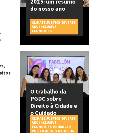
2025: um resumo
do nosso ano
CLIMATE JUSTICE
,
DIVERSE
AND INCLUSIVE
CAMPAGNES
ECONOMIES
s
s
o
es,
eitos
O trabalho da
PGDC sobre
Direito à Cidade e
o Cuidado
CLIMATE JUSTICE
,
DIVERSE
AND INCLUSIVE
ECONOMIES
,
ENHANCED
POLITICAL PARTICIPATION
,