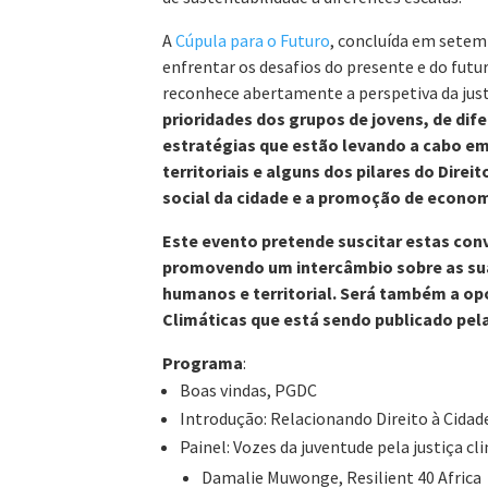
A
Cúpula para o Futuro
, concluída em setem
enfrentar os desafios do presente e do futur
reconhece abertamente a perspetiva da just
prioridades dos grupos de jovens, de dife
estratégias que estão levando a cabo e
territoriais e alguns dos pilares do Dire
social da cidade e a promoção de economi
Este evento pretende suscitar estas con
promovendo um intercâmbio sobre as suas
humanos e territorial. Será também a opo
Climáticas que está sendo publicado pela
Programa
:
Boas vindas, PGDC
Introdução: Relacionando Direito à Cidade
Painel: Vozes da juventude pela justiça cli
Damalie Muwonge, Resilient 40 Africa