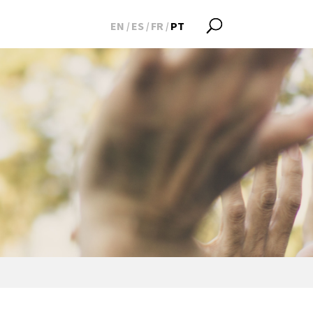
EN
ES
FR
PT