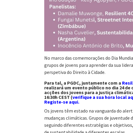
No marco das comemorações do Dia Mundial d
grupos de jovens para aprender da sua lider
perspetiva do Direito à Cidade.
Para tal, a PGDC, juntamente com a
Resil
realizará um evento público no dia 24 de
acções dos jovens para a justiça climática
16:30h CEST (
verifique a sua hora local aq
Registe-se aqui.
Os jovens têm estado na vanguarda do alert
mudanças climáticas. Grupos de juventude
seguindo diferentes estratégias e objetivos
de sustentabilidade a diferentes escalas.