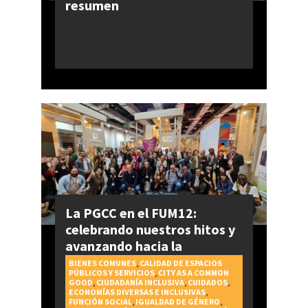
resumen
La PGCC en el FUM12:
celebrando nuestros hitos y
avanzando hacia la
realización del Derecho a la
BIENES COMUNES
,
CALIDAD DE ESPACIOS
PÚBLICOS Y SERVICIOS
,
CITY AS A COMMON
Ciudad
GOOD
,
CIUDADANÍA INCLUSIVA
,
CUIDADOS
,
ECONOMÍAS DIVERSAS E INCLUSIVAS
,
FUNCIÓN SOCIAL
,
IGUALDAD DE GÉNERO
,