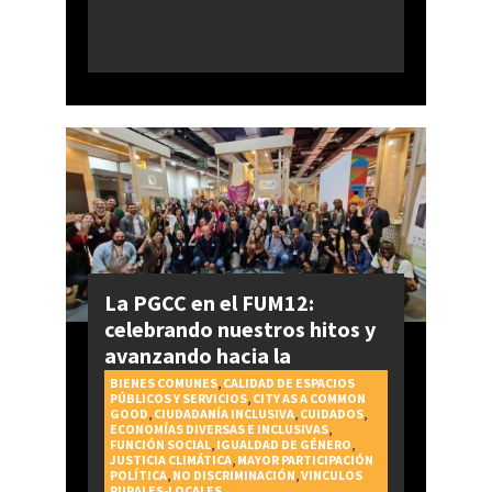
La PGCC en el FUM12:
celebrando nuestros hitos y
avanzando hacia la
realización del Derecho a la
BIENES COMUNES
,
CALIDAD DE ESPACIOS
PÚBLICOS Y SERVICIOS
,
CITY AS A COMMON
Ciudad
GOOD
,
CIUDADANÍA INCLUSIVA
,
CUIDADOS
,
ECONOMÍAS DIVERSAS E INCLUSIVAS
,
FUNCIÓN SOCIAL
,
IGUALDAD DE GÉNERO
,
JUSTICIA CLIMÁTICA
,
MAYOR PARTICIPACIÓN
POLÍTICA
,
NO DISCRIMINACIÓN
,
VINCULOS
RURALES-LOCALES