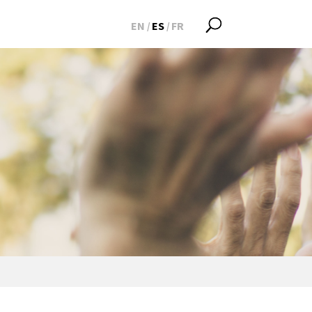
EN
ES
FR