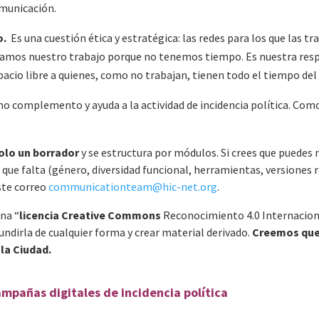
omunicación.
o.
Es una cuestión ética y estratégica: las redes para los que las tr
amos nuestro trabajo porque no tenemos tiempo. Es nuestra respo
pacio libre a quienes, como no trabajan, tienen todo el tiempo d
 complemento y ayuda a la actividad de incidencia política. Como
lo un borrador
y se estructura por módulos. Si crees que puedes 
 que falta (género, diversidad funcional, herramientas, versiones
ste correo
communicationteam@hic-net.org
.
una “
licencia Creative Commons
Reconocimiento 4.0 Internaciona
undirla de cualquier forma y crear material derivado.
Creemos que 
 la Ciudad.
ampañas digitales de incidencia política