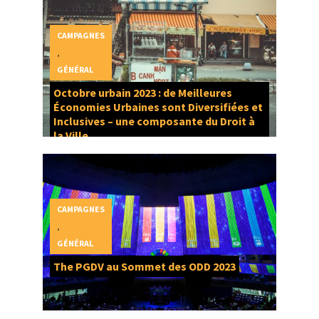
CAMPAGNES
,
GÉNÉRAL
Octobre urbain 2023 : de Meilleures
Économies Urbaines sont Diversifiées et
Inclusives – une composante du Droit à
la Ville
CAMPAGNES
,
GÉNÉRAL
The PGDV au Sommet des ODD 2023