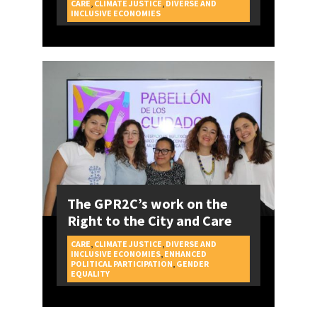
CARE
,
CLIMATE JUSTICE
,
DIVERSE AND
CAMPAIGNS
INCLUSIVE ECONOMIES
The GPR2C’s work on the
Right to the City and Care
CARE
,
CLIMATE JUSTICE
,
DIVERSE AND
INCLUSIVE ECONOMIES
,
ENHANCED
POLITICAL PARTICIPATION
,
GENDER
CAMPAIGNS
EQUALITY