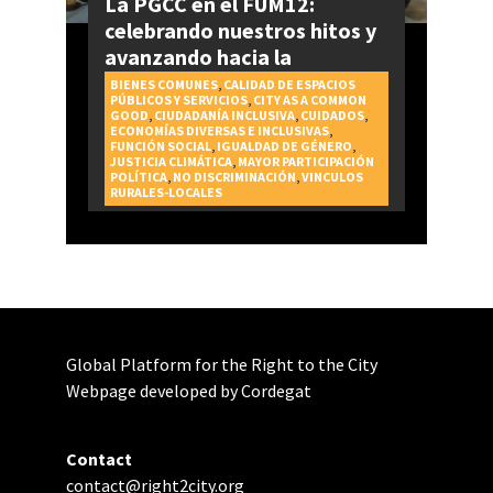
La PGCC en el FUM12:
celebrando nuestros hitos y
avanzando hacia la
realización del Derecho a la
BIENES COMUNES
,
CALIDAD DE ESPACIOS
PÚBLICOS Y SERVICIOS
,
CITY AS A COMMON
Ciudad
GOOD
,
CIUDADANÍA INCLUSIVA
,
CUIDADOS
,
ECONOMÍAS DIVERSAS E INCLUSIVAS
,
FUNCIÓN SOCIAL
,
IGUALDAD DE GÉNERO
,
JUSTICIA CLIMÁTICA
,
MAYOR PARTICIPACIÓN
POLÍTICA
,
NO DISCRIMINACIÓN
,
VINCULOS
RURALES-LOCALES
Global Platform for the Right to the City
Webpage developed by Cordegat
Contact
contact@right2city.org