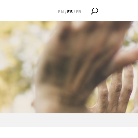
EN
ES
FR