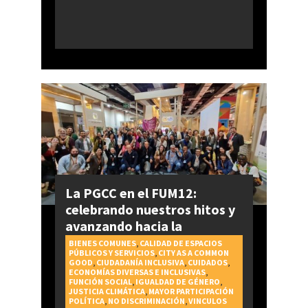
La PGCC en el FUM12:
celebrando nuestros hitos y
avanzando hacia la
realización del Derecho a la
BIENES COMUNES
,
CALIDAD DE ESPACIOS
PÚBLICOS Y SERVICIOS
,
CITY AS A COMMON
Ciudad
GOOD
,
CIUDADANÍA INCLUSIVA
,
CUIDADOS
,
ECONOMÍAS DIVERSAS E INCLUSIVAS
,
FUNCIÓN SOCIAL
,
IGUALDAD DE GÉNERO
,
JUSTICIA CLIMÁTICA
,
MAYOR PARTICIPACIÓN
POLÍTICA
,
NO DISCRIMINACIÓN
,
VINCULOS