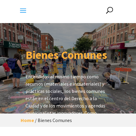
Bienes Comunes
Entendidos al mismo tiempo como
recursos (materiales e inmateriales) y
prácticas sociales, los bienes comunes
están en el centro del Derecho a la
Ciudad y de los movimientos y agendas
municipalistas
innovadores. Como
Home
estrategia, la comunalización
/
Bienes Comunes
proporciona una herramienta concreta
para poner la función social y