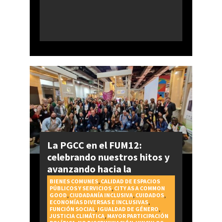
La PGCC en el FUM12:
celebrando nuestros hitos y
avanzando hacia la
realización del Derecho a la
BIENES COMUNES
,
CALIDAD DE ESPACIOS
PÚBLICOS Y SERVICIOS
,
CITY AS A COMMON
Ciudad
GOOD
,
CIUDADANÍA INCLUSIVA
,
CUIDADOS
,
ECONOMÍAS DIVERSAS E INCLUSIVAS
,
FUNCIÓN SOCIAL
,
IGUALDAD DE GÉNERO
,
JUSTICIA CLIMÁTICA
,
MAYOR PARTICIPACIÓN