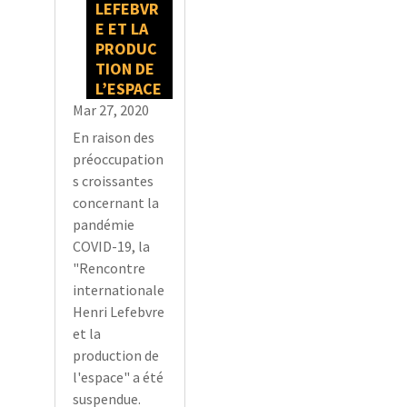
LEFEBVR
E ET LA
PRODUC
TION DE
L’ESPACE
Mar 27, 2020
En raison des
préoccupation
s croissantes
concernant la
pandémie
COVID-19, la
"Rencontre
internationale
Henri Lefebvre
et la
production de
l'espace" a été
suspendue.