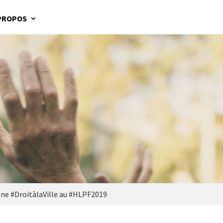
PROPOS
ne #DroitàlaVille au #HLPF2019