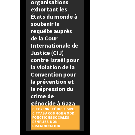
organisations
exhortant les
États du monde à
soutenir la
requête auprès
de la Cour
Internationale de
Justice (CIJ)
contre Israël pour
la violation de la
Convention pour
la prévention et
la répression du
crime de
génocide à Gaza
CITOYENNETÉ INCLUSIVE
,
CITY AS A COMMON GOOD
,
FONCTIONS SOCIALES
REMPLIES
,
NON
DISCRIMINATION