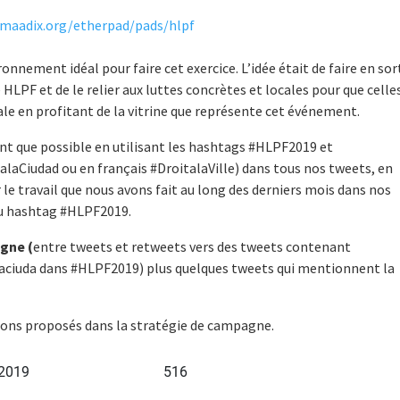
.maadix.org/
etherpad/pads/hlpf
onnement idéal pour faire cet exercice. L’idée était de faire en sor
e HLPF et de le relier aux luttes concrètes et locales pour que celle
le en profitant de la vitrine que représente cet événement.
ant que possible en utilisant les hashtags #HLPF2019 et
aCiudad ou en français #DroitalaVille) dans tous nos tweets, en
 le travail que nous avons fait au long des derniers mois dans nos
 au hashtag #HLPF2019.
agne (
entre tweets et retweets vers des tweets contenant
aciuda dans #HLPF2019) plus quelques tweets qui mentionnent la
vions proposés dans la stratégie de campagne.