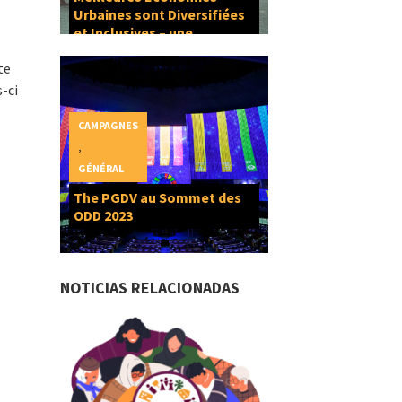
Urbaines sont Diversifiées
et Inclusives – une
composante du Droit à la
te
Ville
s-ci
CAMPAGNES
,
GÉNÉRAL
The PGDV au Sommet des
ODD 2023
NOTICIAS RELACIONADAS