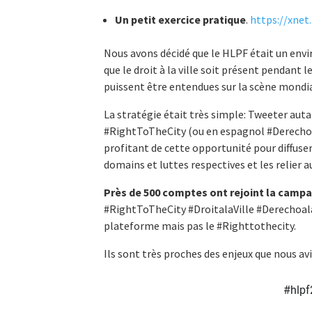
Un petit exercice pratique
.
https://xnet
Nous avons décidé que le HLPF était un envir
que le droit à la ville soit présent pendant l
puissent être entendues sur la scène mondia
La stratégie était très simple: Tweeter aut
#RightToTheCity (ou en espagnol #Derechoal
profitant de cette opportunité pour diffuser
domains et luttes respectives et les relier
Près de 500 comptes ont rejoint la camp
#RightToTheCity #DroitalaVille #Derechoal
plateforme mais pas le #Righttothecity.
Ils sont très proches des enjeux que nous a