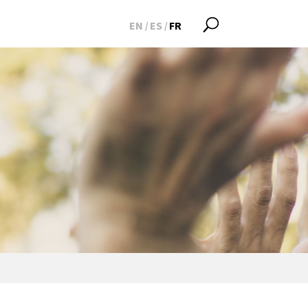
EN
ES
FR