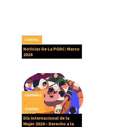
GENERAL
Noticias De La PGDC: Marzo
2024
CAMPAÑAS
,
GENERAL
Día Internacional de la
Mujer 2024 – Derecho a la