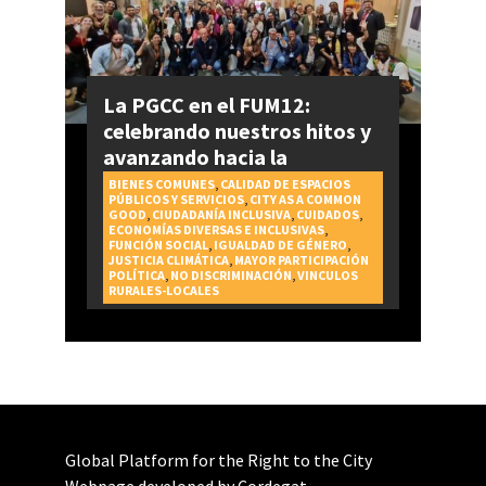
La PGCC en el FUM12:
celebrando nuestros hitos y
avanzando hacia la
realización del Derecho a la
BIENES COMUNES
,
CALIDAD DE ESPACIOS
PÚBLICOS Y SERVICIOS
,
CITY AS A COMMON
Ciudad
GOOD
,
CIUDADANÍA INCLUSIVA
,
CUIDADOS
,
ECONOMÍAS DIVERSAS E INCLUSIVAS
,
FUNCIÓN SOCIAL
,
IGUALDAD DE GÉNERO
,
JUSTICIA CLIMÁTICA
,
MAYOR PARTICIPACIÓN
POLÍTICA
,
NO DISCRIMINACIÓN
,
VINCULOS
RURALES-LOCALES
Global Platform for the Right to the City