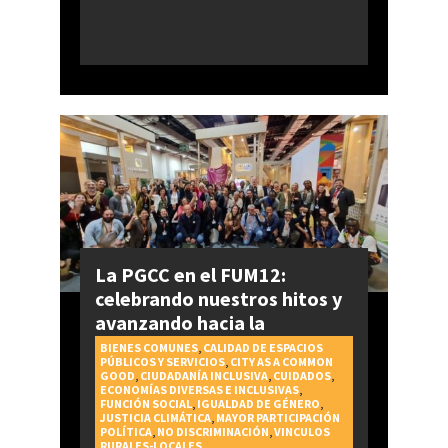
La PGCC en el FUM12:
celebrando nuestros hitos y
avanzando hacia la
realización del Derecho a la
BIENES COMUNES
,
CALIDAD DE ESPACIOS
PÚBLICOS Y SERVICIOS
,
CITY AS A COMMON
Ciudad
GOOD
,
CIUDADANÍA INCLUSIVA
,
CUIDADOS
,
ECONOMÍAS DIVERSAS E INCLUSIVAS
,
FUNCIÓN SOCIAL
,
IGUALDAD DE GÉNERO
,
JUSTICIA CLIMÁTICA
,
MAYOR PARTICIPACIÓN
POLÍTICA
,
NO DISCRIMINACIÓN
,
VINCULOS
RURALES-LOCALES