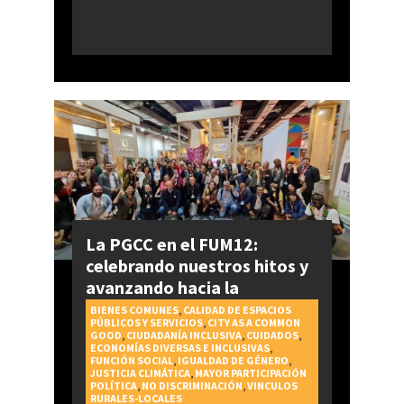
La PGCC en el FUM12:
celebrando nuestros hitos y
avanzando hacia la
realización del Derecho a la
BIENES COMUNES
,
CALIDAD DE ESPACIOS
PÚBLICOS Y SERVICIOS
,
CITY AS A COMMON
Ciudad
GOOD
,
CIUDADANÍA INCLUSIVA
,
CUIDADOS
,
ECONOMÍAS DIVERSAS E INCLUSIVAS
,
FUNCIÓN SOCIAL
,
IGUALDAD DE GÉNERO
,
JUSTICIA CLIMÁTICA
,
MAYOR PARTICIPACIÓN
POLÍTICA
,
NO DISCRIMINACIÓN
,
VINCULOS
RURALES-LOCALES