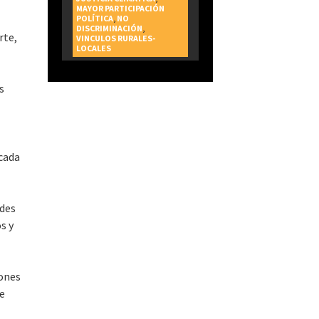
MAYOR PARTICIPACIÓN
POLÍTICA
,
NO
DISCRIMINACIÓN
,
rte,
VINCULOS RURALES-
LOCALES
s
n
 cada
ades
s y
iones
de