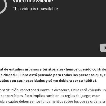
al de estudios urbanos y territoriales- hemos querido contribu
a ciudad. El libro está pensado para todas las personas que,
cuáles son sus necesidades y cómo debiera ser su hábitat.
nstitución, redactada durante la dictadura, Chile está viviendo un
r partícipes. Esto implica cambiar las reglas del juego; es un
bre cuáles deben ser los fundamentos sobre los que se ordenará 