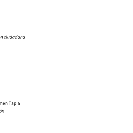
ión ciudadana
rmen Tapia
ión