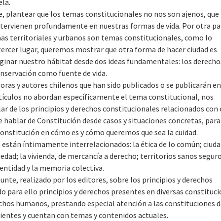
ela.
te, plantear que los temas constitucionales no nos son ajenos, que
 intervienen profundamente en nuestras formas de vida. Por otra pa
as territoriales y urbanos son temas constitucionales, como lo
tercer lugar, queremos mostrar que otra forma de hacer ciudad es
maginar nuestro hábitat desde dos ideas fundamentales: los derecho
onservación como fuente de vida.
toras y autores chilenos que han sido publicados o se publicarán e
artículos no abordan específicamente el tema constitucional, nos
ar de los principios y derechos constitucionales relacionados con
 hablar de Constitución desde casos y situaciones concretas, para
Constitución en cómo es y cómo queremos que sea la cuidad.
e están íntimamente interrelacionados: la ética de lo común; ciud
iedad; la vivienda, de mercancía a derecho; territorios sanos seguro
dentidad y la memoria colectiva.
nte, realizado por los editores, sobre los principios y derechos
 para ello principios y derechos presentes en diversas constituc
echos humanos, prestando especial atención a las constituciones 
cientes y cuentan con temas y contenidos actuales.