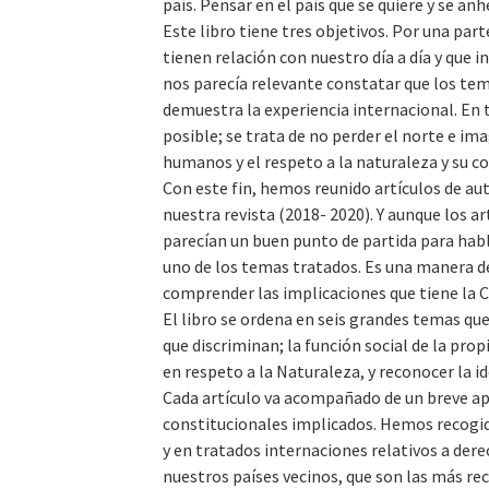
país. Pensar en el país que se quiere y se anh
Este libro tiene tres objetivos. Por una par
tienen relación con nuestro día a día y que
nos parecía relevante constatar que los tem
demuestra la experiencia internacional. En 
posible; se trata de no perder el norte e i
humanos y el respeto a la naturaleza y su c
Con este fin, hemos reunido artículos de au
nuestra revista (2018- 2020). Y aunque los 
parecían un buen punto de partida para habl
uno de los temas tratados. Es una manera de
comprender las implicaciones que tiene la 
El libro se ordena en seis grandes temas qu
que discriminan; la función social de la prop
en respeto a la Naturaleza, y reconocer la i
Cada artículo va acompañado de un breve apu
constitucionales implicados. Hemos recogido
y en tratados internaciones relativos a der
nuestros países vecinos, que son las más re