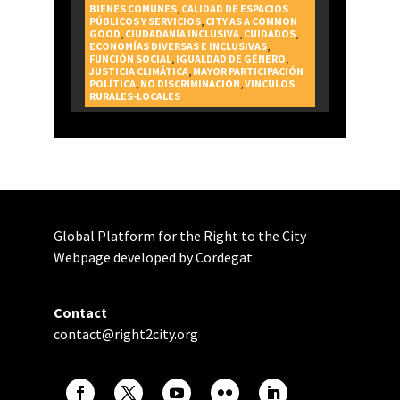
realización del Derecho a la
BIENES COMUNES
,
CALIDAD DE ESPACIOS
PÚBLICOS Y SERVICIOS
,
CITY AS A COMMON
Ciudad
GOOD
,
CIUDADANÍA INCLUSIVA
,
CUIDADOS
,
ECONOMÍAS DIVERSAS E INCLUSIVAS
,
FUNCIÓN SOCIAL
,
IGUALDAD DE GÉNERO
,
JUSTICIA CLIMÁTICA
,
MAYOR PARTICIPACIÓN
POLÍTICA
,
NO DISCRIMINACIÓN
,
VINCULOS
RURALES-LOCALES
Global Platform for the Right to the City
Webpage developed by Cordegat
Contact
contact@right2city.org