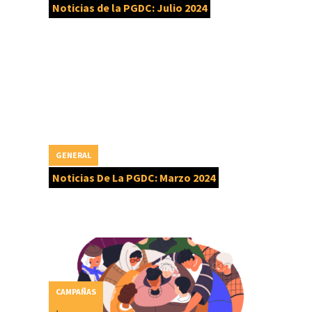
Noticias de la PGDC: Julio 2024
GENERAL
Noticias De La PGDC: Marzo 2024
CAMPAÑAS
,