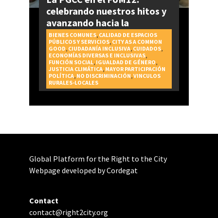
celebrando nuestros hitos y
avanzando hacia la
realización del Derecho a la
BIENES COMUNES
,
CALIDAD DE ESPACIOS
PÚBLICOS Y SERVICIOS
,
CITY AS A COMMON
Ciudad
GOOD
,
CIUDADANÍA INCLUSIVA
,
CUIDADOS
,
ECONOMÍAS DIVERSAS E INCLUSIVAS
,
FUNCIÓN SOCIAL
,
IGUALDAD DE GÉNERO
,
JUSTICIA CLIMÁTICA
,
MAYOR PARTICIPACIÓN
POLÍTICA
,
NO DISCRIMINACIÓN
,
VINCULOS
RURALES-LOCALES
Global Platform for the Right to the City
Webpage developed by Cordegat
Contact
contact@right2city.org