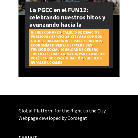
La PGCC en el FUM12:
celebrando nuestros hitos y
avanzando hacia la
realización del Derecho a la
BIENES COMUNES
,
CALIDAD DE ESPACIOS
PÚBLICOS Y SERVICIOS
,
CITY AS A COMMON
Ciudad
GOOD
,
CIUDADANÍA INCLUSIVA
,
CUIDADOS
,
ECONOMÍAS DIVERSAS E INCLUSIVAS
,
FUNCIÓN SOCIAL
,
IGUALDAD DE GÉNERO
,
JUSTICIA CLIMÁTICA
,
MAYOR PARTICIPACIÓN
POLÍTICA
,
NO DISCRIMINACIÓN
,
VINCULOS
RURALES-LOCALES
Global Platform for the Right to the City
Webpage developed by Cordegat
Contact