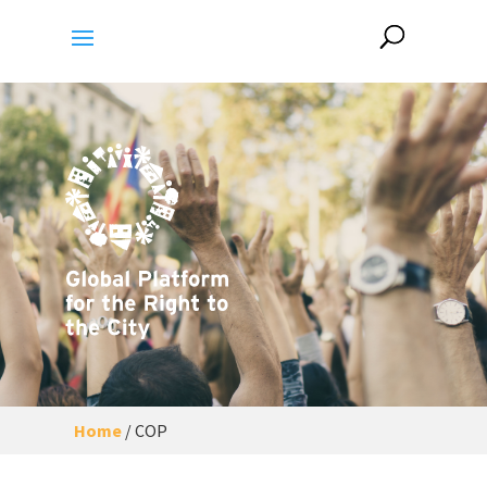
Home
/
COP