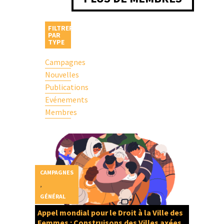
FILTRER
PAR
TYPE
Campagnes
Nouvelles
Publications
Evénements
Membres
CAMPAGNES
,
GÉNÉRAL
Appel mondial pour le Droit à la Ville des
Femmes : Construisons des Villes axées