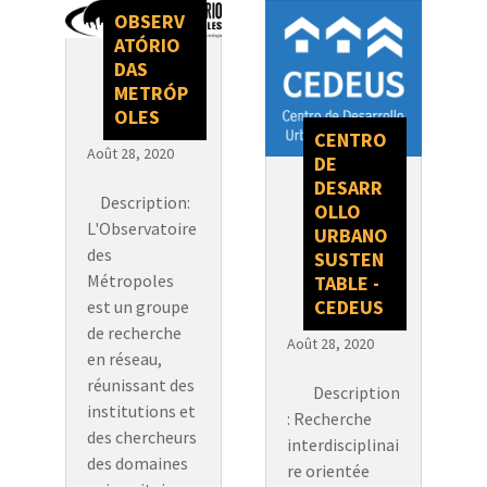
OBSERV
ATÓRIO
DAS
METRÓP
OLES
CENTRO
Août 28, 2020
DE
DESARR
Description:
OLLO
L'Observatoire
URBANO
des
SUSTEN
Métropoles
TABLE -
CEDEUS
est un groupe
de recherche
Août 28, 2020
en réseau,
réunissant des
Description
institutions et
: Recherche
des chercheurs
interdisciplinai
des domaines
re orientée