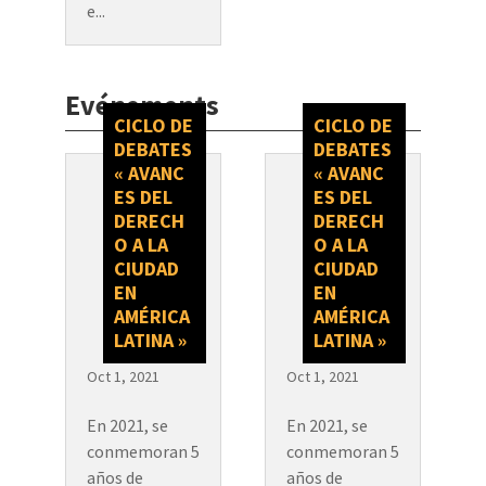
e...
Evénements
CICLO DE
CICLO DE
DEBATES
DEBATES
« AVANC
« AVANC
ES DEL
ES DEL
DERECH
DERECH
O A LA
O A LA
CIUDAD
CIUDAD
EN
EN
AMÉRICA
AMÉRICA
LATINA »
LATINA »
Oct 1, 2021
Oct 1, 2021
En 2021, se
En 2021, se
conmemoran 5
conmemoran 5
años de
años de