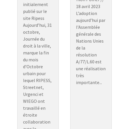
initialement
18 avril 2023
publié sur le
L’adoption
site Ripess
aujourd’hui par
Aujourd’hui, 31
l’Assemblée
octobre,
générale des
Journée du
Nations Unies
droit à la ville,
de la
marque la fin
résolution
du mois
A/77/L.60 est
d’Octobre
une réalisation
urbain pour
très
lequel RIPESS,
importante...
Streetnet,
Urgenci et
WIEGO ont
travaillé en
étroite
collaboration
avec la