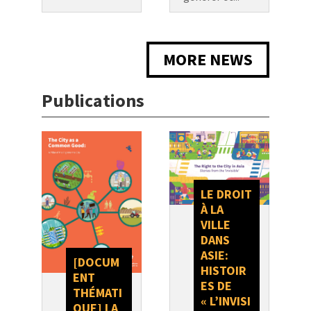
MORE NEWS
Publications
LE DROIT
À LA
VILLE
DANS
ASIE:
[DOCUM
HISTOIR
ENT
ES DE
THÉMATI
« L’INVISI
QUE] LA