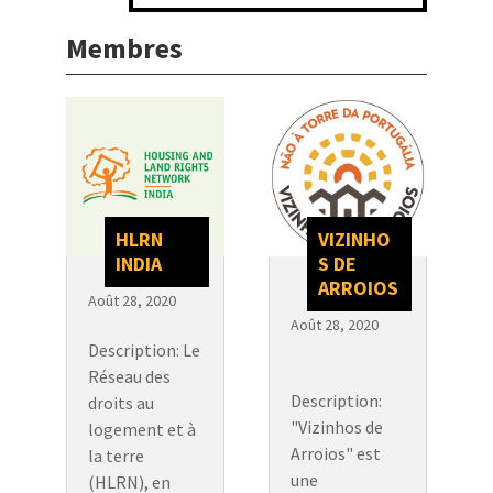
Membres
HLRN
VIZINHO
INDIA
S DE
ARROIOS
Août 28, 2020
Août 28, 2020
Description: Le
Réseau des
Description:
droits au
"Vizinhos de
logement et à
Arroios" est
la terre
une
(HLRN), en