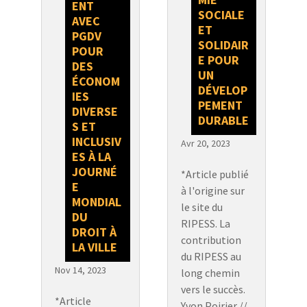
ENT
SOCIALE
AVEC
ET
PGDV
SOLIDAIR
POUR
E POUR
DES
UN
ÉCONOM
DÉVELOP
IES
PEMENT
DIVERSE
DURABLE
S ET
INCLUSIV
Avr 20, 2023
ES À LA
JOURNÉ
*Article publié
E
à l'origine sur
MONDIAL
le site du
DU
RIPESS. La
DROIT À
contribution
LA VILLE
du RIPESS au
Nov 14, 2023
long chemin
vers le succès.
*Article
Yvon Poirier //