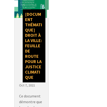
[DOCUM
ENT
THÉMATI
QUE]
DROIT À
LA VILLE:
FEUILLE
DE
ROUTE
POUR LA
JUSTICE
CLIMATI
QUE
Oct 7, 2021
Ce document
démontre que