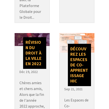
Plateforme
Globale pour
le Droit...
RÉVISIO
N DU
DÉCOUV
DROIT À
REZ LES
LA VILLE
ESPACES
EN 2022
DE CO-
APPRENT
Déc 19, 2022
ISSAGE
HIC
Chères amies
et chers amis,
Sep 21, 2021
Alors que la fin
Les Espaces de
de l'année
Co-
2022 approche,