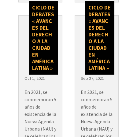
CICLO DE
CICLO DE
DEBATES
DEBATES
« AVANC
« AVANC
ES DEL
ES DEL
DERECH
DERECH
O A LA
O A LA
CIUDAD
CIUDAD
EN
EN
AMÉRICA
AMÉRICA
LATINA »
LATINA »
Oct 1, 2021
Sep 27, 2021
En 2021, se
En 2021, se
conmemoran 5
conmemoran 5
años de
años de
existencia de la
existencia de la
Nueva Agenda
Nueva Agenda
Urbana (NAU) y
Urbana (NAU) y
se celebran los
se celebran los