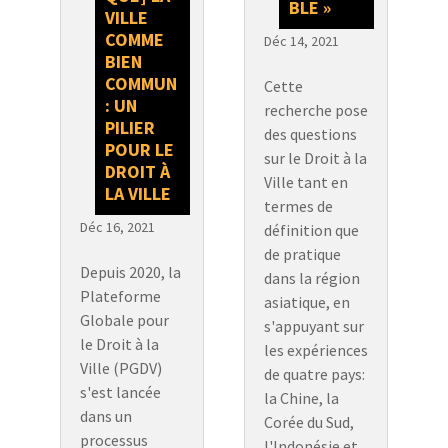
BLE »
VILLE
COMME
Déc 14, 2021
BIEN
COMMUN
Cette
: UN
recherche pose
PILIER
des questions
POUR LE
sur le Droit à la
DROIT À
Ville tant en
LA VILLE
termes de
Déc 16, 2021
définition que
de pratique
Depuis 2020, la
dans la région
Plateforme
asiatique, en
Globale pour
s'appuyant sur
le Droit à la
les expériences
Ville (PGDV)
de quatre pays:
s'est lancée
la Chine, la
dans un
Corée du Sud,
processus
l'Indonésie et