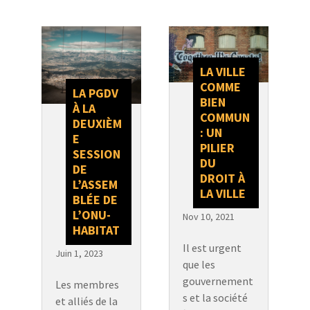
LA VILLE
COMME
LA PGDV
BIEN
À LA
COMMUN
DEUXIÈM
: UN
E
PILIER
SESSION
DU
DE
DROIT À
L’ASSEM
LA VILLE
BLÉE DE
L’ONU-
Nov 10, 2021
HABITAT
Il est urgent
Juin 1, 2023
que les
gouvernement
Les membres
s et la société
et alliés de la