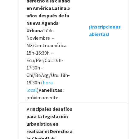
derecho a la ciudad
en América Latina 5
años después de la
Nueva Agenda
¡Inscripciones
Urbana
17 de
abiertas!
Noviembre –
MX/Centroamérica:
15h-16:30h –
Ecu/Per/Col: 16h-
17:30h –
Chi/Br/Arg/Uru: 18h-
19:30h (
hora
local
)
Panelistas:
próximamente
Principales desafíos
para la legislación
urbanística en
realizar el Derecho a
la Ciudad
1 de