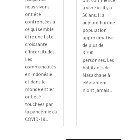
ont commencé
nous vivons
à vivre ici il y a
ont été
50 ans. Il a
confrontées à
aujourd'hui une
ce qui semble
population
être une liste
approximative
croissante
de plus de
d'incertitudes.
3.700
Les
personnes. Les
communautés
habitants de
en Indonésie
Masakhane à
et dans le
eMalahleni
monde entier
n'ont jamais...
ont été
touchées par
la pandémie du
COVID-19...