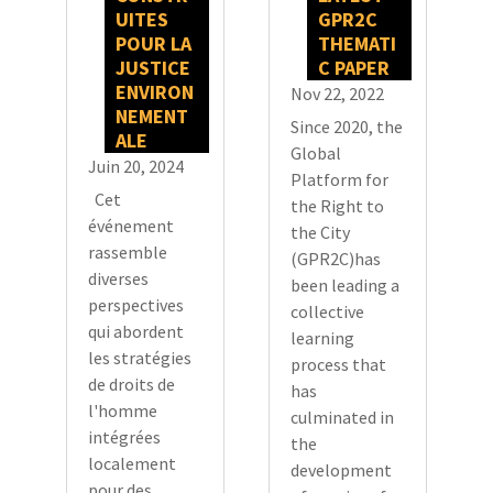
UITES
GPR2C
POUR LA
THEMATI
JUSTICE
C PAPER
ENVIRON
Nov 22, 2022
NEMENT
Since 2020, the
ALE
Global
Juin 20, 2024
Platform for
Cet
the Right to
événement
the City
rassemble
(GPR2C)has
diverses
been leading a
perspectives
collective
qui abordent
learning
les stratégies
process that
de droits de
has
l'homme
culminated in
intégrées
the
localement
development
pour des