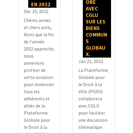
ORE
EN 2022
AVEC
Déc 19, 2022
CGLU
Chères amies
SUR LES
et chers amis,
BIENS
COMMUN
Alors que la fin
S
de l'année
GLOBAU
2022 approche,
X.
nous
Jan 21, 2022
aimerions
La Plateforme
profiter de
Globale pour
cette occasion
le Droit à la
pour remercier
Ville (PGDV)
tous les
collaborera
adhérents et
avec CGLU
alliés de la
pour faciliter
Plateforme
une discussion
Globale pour
thématique
le Droit à la