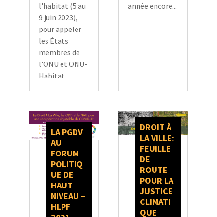
année encore...
l'habitat (5 au
9 juin 2023),
pour appeler
les États
membres de
l'ONU et ONU-
Habitat...
DROIT À
LA PGDV
LA VILLE:
AU
FEUILLE
FORUM
DE
POLITIQ
ROUTE
UE DE
POUR LA
HAUT
JUSTICE
NIVEAU –
CLIMATI
HLPF
QUE