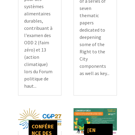
of a series of
systèmes
seven
alimentaires
thematic
durables,
papers
contribuant à
dedicated to
l'examen des
deepening
ODD 2 (faim
some of the
zéro) et 13
Right to the
(action
City
climatique)
components
lors du Forum
as well as key...
politique de
haut...
CONFÉRE
[EN
NCE DES