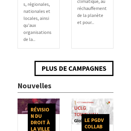
climatique, au
s, régionales,
réchauffement
nationales et
de la planète
locales, ainsi
et pour...
qu'aux
organisations
de la...
PLUS DE CAMPAGNES
Nouvelles
RÉVISIO
N DU
LE PGDV
DROIT À
COLLAB
LA VILLE