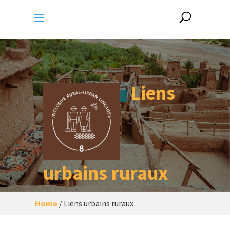
Liens
urbains ruraux
Home
/
Liens urbains ruraux
Une ville/établissement urbain durable
et inclusif, où les interactions entre les