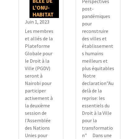
BLÉE DE
Perspectives
L’ONU-
post-
HABITAT
pandémiques
Juin 1, 2023
pour
reconstruire
Les membres
des villes et
et alliés de la
établissement
Plateforme
s humains
Globale pour
meilleurs et
le Droit à la
plus équitables
Ville (PGDV)
Notre
seront à
declaration"Au
Nairobi pour
delà de la
participer
reprise: les
activement à
essentiels du
la deuxième
Droit à la Ville
session de
pour la
l'Assemblée
transformatio
des Nations
n" Dans une
Unies pour