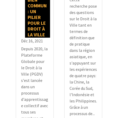
COMMUN
recherche pose
: UN
des questions
PILIER
sur le Droit à la
POUR LE
Ville tant en
DROIT À
termes de
LA VILLE
définition que
Déc 16, 2021
de pratique
Depuis 2020, la
dans la région
Plateforme
asiatique, en
Globale pour
s'appuyant sur
le Droit à la
les expériences
Ville (PGDV)
de quatre pays:
s'est lancée
la Chine, la
dans un
Corée du Sud,
processus
l'Indonésie et
d'apprentissag
les Philippines.
e collectif avec
Grâce à un
tous ses
processus de...