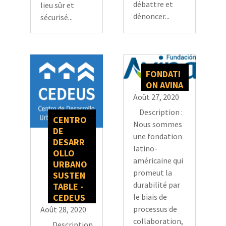
débattre et
lieu sûr et
dénoncer...
sécurisé...
FONDATI
ON AVINA
Août 27, 2020
Description :
CENTRO
Nous sommes
DE
une fondation
DESARR
latino-
OLLO
américaine qui
URBANO
promeut la
SUSTEN
durabilité par
TABLE -
CEDEUS
le biais de
processus de
Août 28, 2020
collaboration,
Description