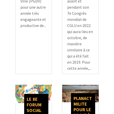
avant et
Ville (PGDV)
pendant son
pour une autre
7e Congrès
année très
mondial de
engageante et
CGLU en 2022
productive de...
qui aura lieu en
octobre, de
manière
similaire à ce
qui a été fait
en 2019. Pour
cette année,...
PLANACT
LE 8E
MILITE
FORUM
POUR LE
SOCIAL