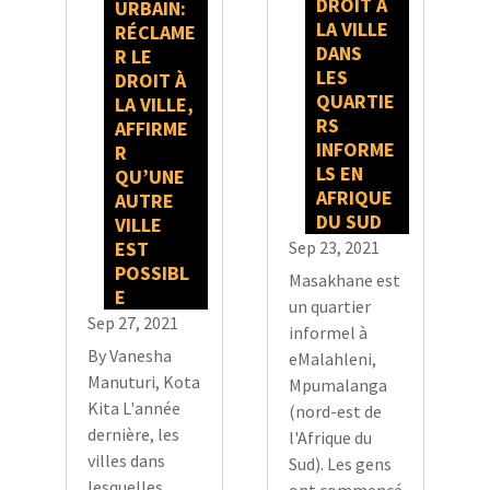
DROIT À
URBAIN:
LA VILLE
RÉCLAME
DANS
R LE
LES
DROIT À
QUARTIE
LA VILLE,
RS
AFFIRME
INFORME
R
LS EN
QU’UNE
AFRIQUE
AUTRE
DU SUD
VILLE
EST
Sep 23, 2021
POSSIBL
Masakhane est
E
un quartier
Sep 27, 2021
informel à
By Vanesha
eMalahleni,
Manuturi, Kota
Mpumalanga
Kita L'année
(nord-est de
dernière, les
l'Afrique du
villes dans
Sud). Les gens
lesquelles