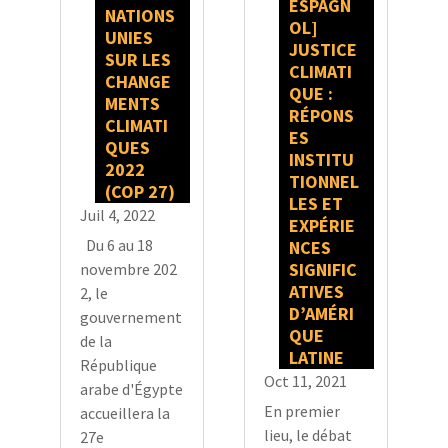
ESPAGN
NATIONS
OL]
UNIES
JUSTICE
SUR LES
CLIMATI
CHANGE
QUE :
MENTS
RÉPONS
CLIMATI
ES
QUES
INSTITU
2022
TIONNEL
(COP 27)
LES ET
Juil 4, 2022
EXPÉRIE
Du 6 au 18
NCES
SIGNIFIC
novembre 202
ATIVES
2, le
D’AMÉRI
gouvernement
QUE
de la
LATINE
République
Oct 11, 2021
arabe d'Égypte
En premier
accueillera la
lieu, le débat
27e