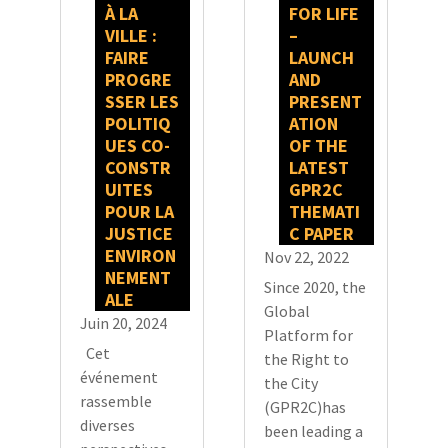
À LA
FOR LIFE
VILLE :
–
FAIRE
LAUNCH
PROGRE
AND
SSER LES
PRESENT
POLITIQ
ATION
UES CO-
OF THE
CONSTR
LATEST
UITES
GPR2C
POUR LA
THEMATI
JUSTICE
C PAPER
ENVIRON
Nov 22, 2022
NEMENT
Since 2020, the
ALE
Global
Juin 20, 2024
Platform for
Cet
the Right to
événement
the City
rassemble
(GPR2C)has
diverses
been leading a