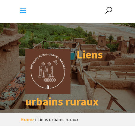
Liens
urbains ruraux
Home
/
Liens urbains ruraux
Une ville/établissement urbain durable
et inclusif, où les interactions entre les