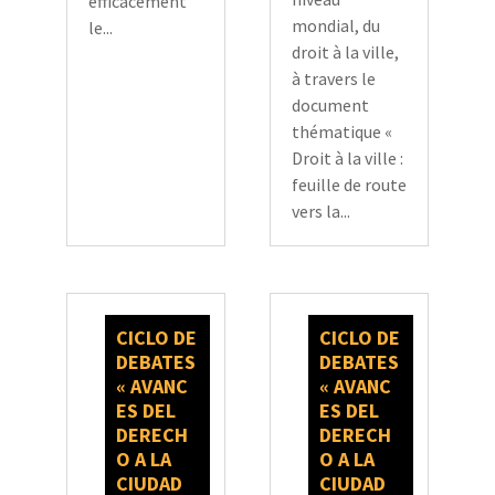
efficacement
mondial, du
le...
droit à la ville,
à travers le
document
thématique «
Droit à la ville :
feuille de route
vers la...
CICLO DE
CICLO DE
DEBATES
DEBATES
« AVANC
« AVANC
ES DEL
ES DEL
DERECH
DERECH
O A LA
O A LA
CIUDAD
CIUDAD