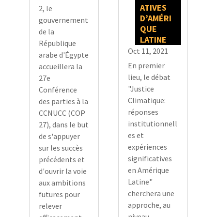
ATIVES
2, le
D’AMÉRI
gouvernement
QUE
de la
LATINE
République
Oct 11, 2021
arabe d'Égypte
En premier
accueillera la
lieu, le débat
27e
"Justice
Conférence
Climatique:
des parties à la
réponses
CCNUCC (COP
institutionnell
27), dans le but
es et
de s'appuyer
expériences
sur les succès
significatives
précédents et
en Amérique
d'ouvrir la voie
Latine"
aux ambitions
cherchera une
futures pour
approche, au
relever
niveau