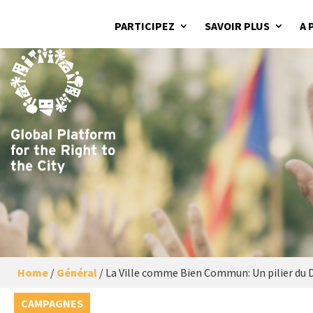
PARTICIPEZ
SAVOIR PLUS
A 
Home
/
Général
/
La Ville comme Bien Commun: Un pilier du Dr
CAMPAGNES