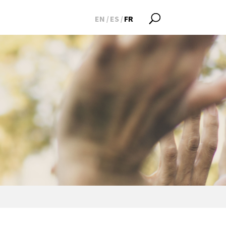
EN
ES
FR