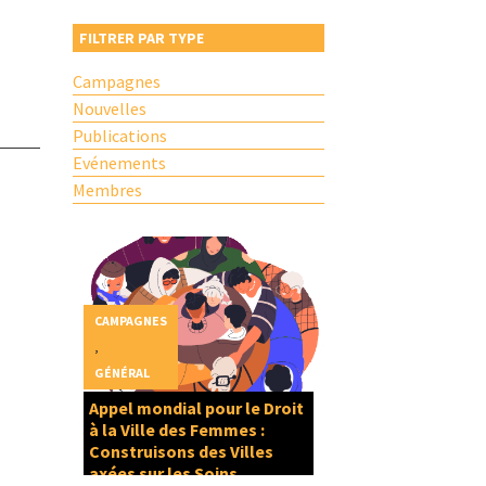
FILTRER PAR TYPE
Campagnes
Nouvelles
Publications
Evénements
Membres
CAMPAGNES
,
GÉNÉRAL
Appel mondial pour le Droit
à la Ville des Femmes :
Construisons des Villes
axées sur les Soins