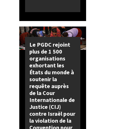
Le PGDC rejoint
plus de 1 500
organisations
exhortant les
États du monde à
soutenir la
requête auprès
de la Cour
Internationale de
Justice (CIJ)
contre Israël pour
la violation de la
Convention pour