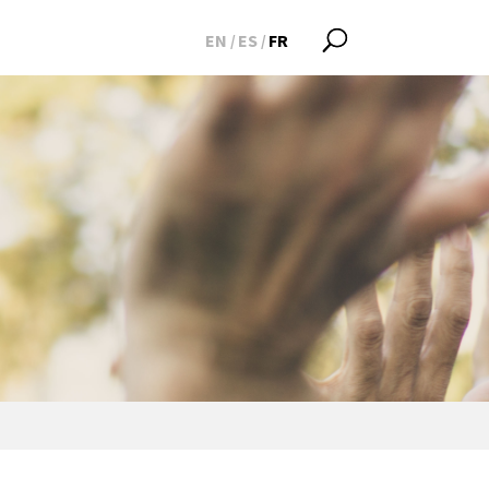
EN
ES
FR