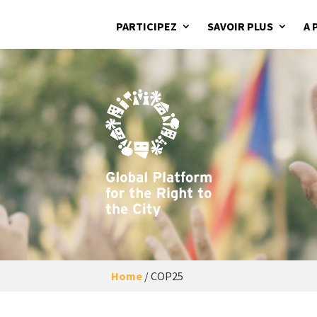
PARTICIPEZ
SAVOIR PLUS
A 
Home
/
COP25