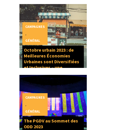
CAMPAGNES
,
GÉNÉRAL
Octobre urbain 2023 : de
Meilleures Économies
Urbaines sont Diversifiées
et Inclusives – une
composante du Droit à la
Ville
CAMPAGNES
,
GÉNÉRAL
The PGDV au Sommet des
ODD 2023