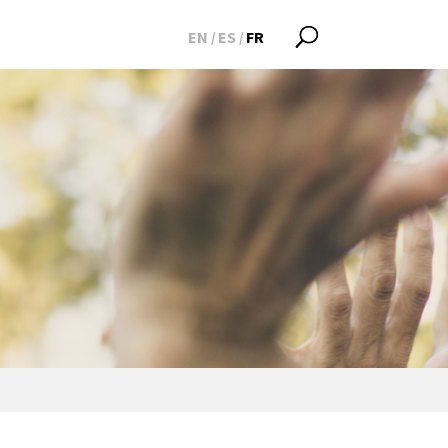
EN
ES
FR