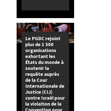
Le PGDC rejoint
plus de 1 500
organisations
exhortant les
États du monde à
soutenir la
requête auprès
de la Cour
Internationale de
Justice (CIJ)
contre Israël pour
la violation de la
Convention pour