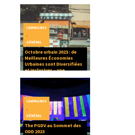
CAMPAGNES
,
GÉNÉRAL
Octobre urbain 2023 : de
Meilleures Économies
Urbaines sont Diversifiées
et Inclusives – une
composante du Droit à la
Ville
CAMPAGNES
,
GÉNÉRAL
The PGDV au Sommet des
ODD 2023