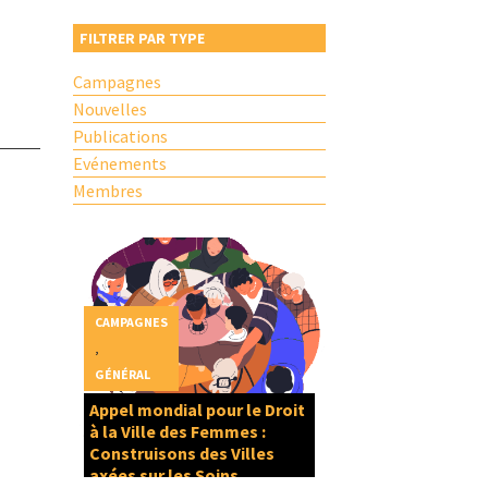
FILTRER PAR TYPE
Campagnes
Nouvelles
Publications
Evénements
Membres
CAMPAGNES
,
GÉNÉRAL
Appel mondial pour le Droit
à la Ville des Femmes :
Construisons des Villes
axées sur les Soins