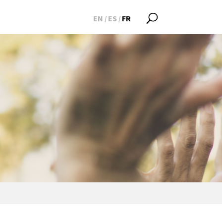
EN
ES
FR