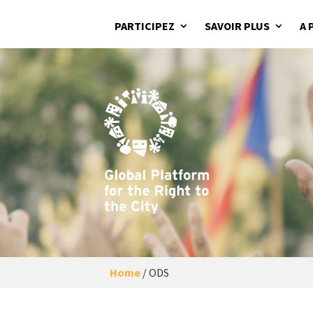
PARTICIPEZ
SAVOIR PLUS
A 
Home
/
ODS