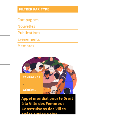
FILTRER PAR TYPE
Campagnes
Nouvelles
Publications
Evénements
Membres
CAMPAGNES
,
GÉNÉRAL
Appel mondial pour le Droit
à la Ville des Femmes :
Construisons des Villes
axées sur les Soins