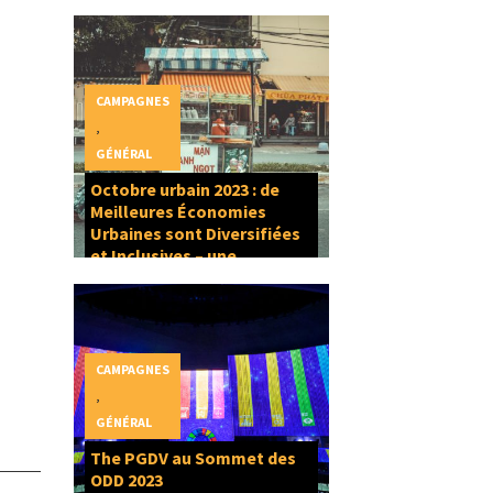
CAMPAGNES
,
GÉNÉRAL
Octobre urbain 2023 : de
Meilleures Économies
Urbaines sont Diversifiées
et Inclusives – une
composante du Droit à la
Ville
CAMPAGNES
,
GÉNÉRAL
The PGDV au Sommet des
ODD 2023