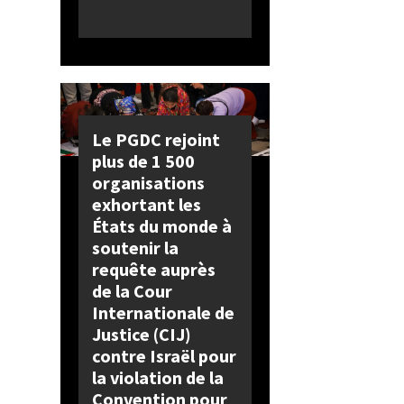
Le PGDC rejoint
plus de 1 500
organisations
exhortant les
États du monde à
soutenir la
requête auprès
de la Cour
Internationale de
Justice (CIJ)
contre Israël pour
la violation de la
Convention pour