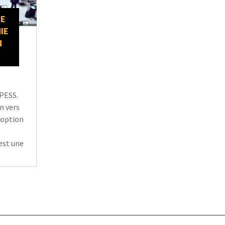
DE
IE
N
IPESS.
n vers
adoption
est une