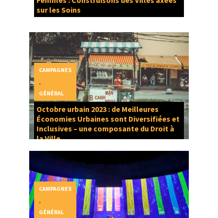
Femmes : Construisons des Villes axées
sur les Soins
CAMPAGNES
,
GÉNÉRAL
Octobre urbain 2023 : de Meilleures
Économies Urbaines sont Diversifiées et
Inclusives – une composante du Droit à
la Ville
CAMPAGNES
,
GÉNÉRAL