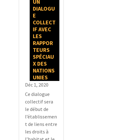
UN
DIALOGU
E
COLLECT
IF AVEC
LES
RAPPOR
TEURS
SPÉCIAU
X DES
NATIONS
UNIES
Déc 1, 2020
Ce dialogue
collectif sera
le début de
l’établissemen
t de liens entre
les droits à
l’habitat et le