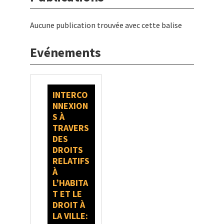
Aucune publication trouvée avec cette balise
Evénements
INTERCO
NNEXION
S À
TRAVERS
DES
DROITS
RELATIFS
À
L’HABITA
T ET LE
DROIT À
LA VILLE: