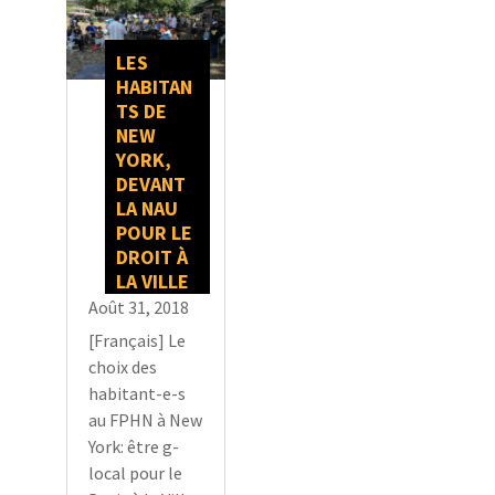
LES
HABITAN
TS DE
NEW
YORK,
DEVANT
LA NAU
POUR LE
DROIT À
LA VILLE
Août 31, 2018
[Français] Le
choix des
habitant-e-s
au FPHN à New
York: être g-
local pour le