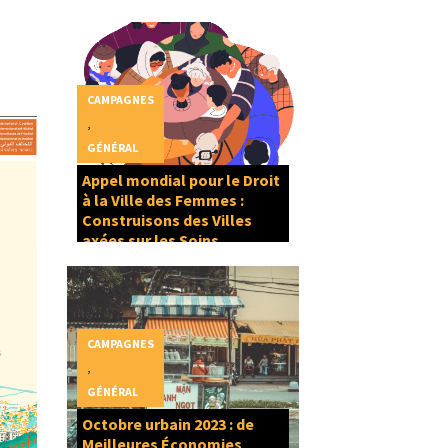
CAMPAGNES
,
GÉNÉRAL
Appel mondial pour le Droit
à la Ville des Femmes :
Construisons des Villes
axées sur les Soins
CAMPAGNES
,
GÉNÉRAL
Octobre urbain 2023 : de
Meilleures Économies