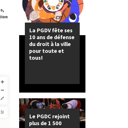
os,
tion
La PGDV fête ses
10 ans de défense
du droit à la ville
pour toute et
tous!
Le PGDC rejoint
plus de 1 500