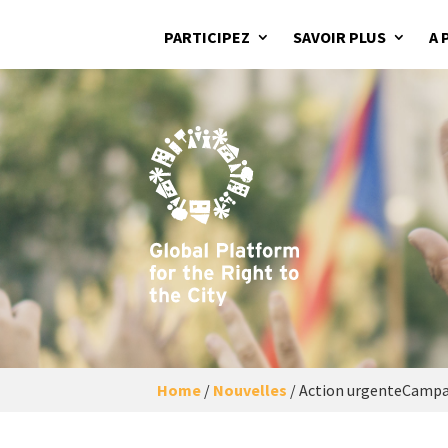
PARTICIPEZ
SAVOIR PLUS
A 
Home
/
Nouvelles
/
Action urgenteCampag