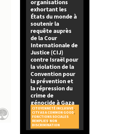
organisations
exhortant les
États du monde à
soutenir la
requête auprès
de la Cour
Internationale de
Justice (CIJ)
contre Israël pour
la violation de la
Convention pour
la prévention et
la répression du
crime de
génocide à Gaza
CITOYENNETÉ INCLUSIVE
,
CITY AS A COMMON GOOD
,
FONCTIONS SOCIALES
REMPLIES
,
NON
DISCRIMINATION