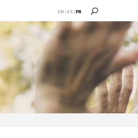
EN
ES
FR