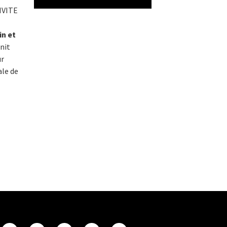
NVITE
in et
unit
ur
ale de