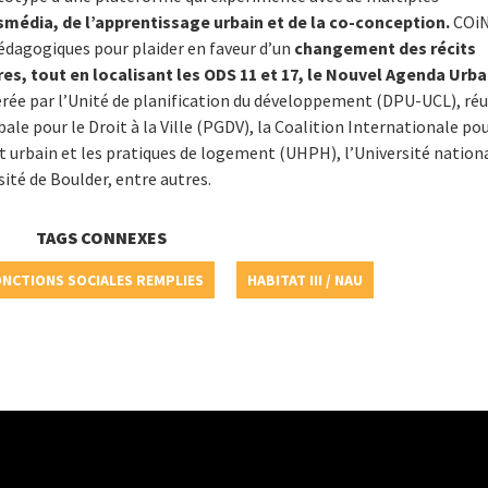
smédia, de l’apprentissage urbain et de la co-conception.
COi
édagogiques pour plaider en faveur d’un
changement des récits
res, tout en localisant les ODS 11 et 17, le Nouvel Agenda Urba
iderée par l’Unité de planification du développement (DPU-UCL), ré
ale pour le Droit à la Ville (PGDV), la Coalition Internationale po
at urbain et les pratiques de logement (UHPH), l’Université nation
sité de Boulder, entre autres.
TAGS CONNEXES
NCTIONS SOCIALES REMPLIES
HABITAT III / NAU