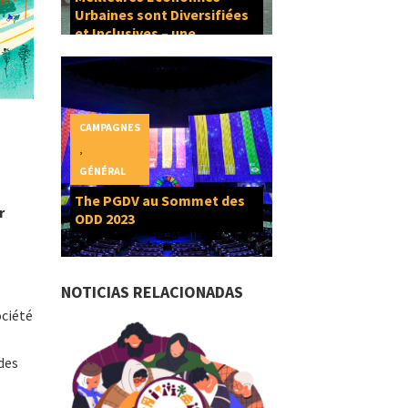
Urbaines sont Diversifiées
et Inclusives – une
composante du Droit à la
Ville
CAMPAGNES
,
GÉNÉRAL
The PGDV au Sommet des
r
ODD 2023
NOTICIAS RELACIONADAS
ociété
des