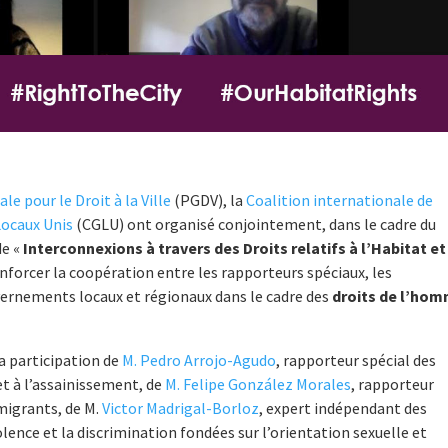
e pour le Droit à la Ville
(PGDV), la
Coalition internationale de
Locaux Unis
(CGLU) ont organisé conjointement, dans le cadre du
de «
Interconnexions à travers des Droits relatifs à l’Habitat et
enforcer la coopération entre les rapporteurs spéciaux, les
uvernements locaux et régionaux dans le cadre des
droits de l’ho
a participation de
M. Pedro Arrojo-Agudo
, rapporteur spécial des
et à l’assainissement, de
M. Felipe González Morales
, rapporteur
 migrants, de M.
Victor Madrigal-Borloz
, expert indépendant des
olence et la discrimination fondées sur l’orientation sexuelle et