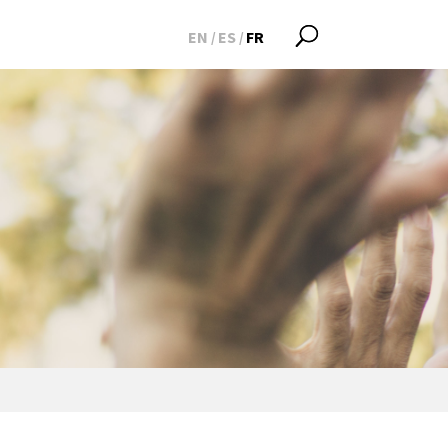
EN
ES
FR