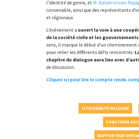
l’identité de genre, et
M. Balakrishnan Raja
convenable, ainsi que des représentants d’o
et régionaux.
L’événement a
ouvert la voie à une coopér
de la société civile et les gouvernement
sens, il marque le début d’un cheminement c
pour relier les différents défis rencontrés.
La
chapitre du dialogue aura lieu avec d’aut
de discussion.
Cliquez ici pour lire le compte rendu co
CITOYENNETÉ INCLUSIVE
FONCTIONS SOCI
RAPPORTEUR SPÉCIAL