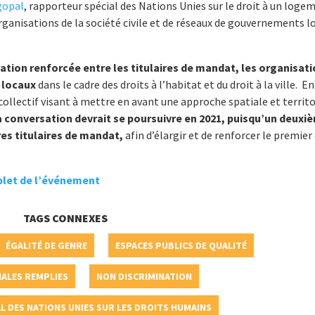
gopal
, rapporteur spécial des Nations Unies sur le droit à un loge
rganisations de la société civile et de réseaux de gouvernements l
ation renforcée entre les titulaires de mandat, les organisat
s locaux
dans le cadre des droits à l’habitat et du droit à la ville. En
ollectif visant à mettre en avant une approche spatiale et territo
 conversation devrait se poursuivre en 2021, puisqu’un deuxi
res titulaires de mandat,
afin d’élargir et de renforcer le premier
mplet de l’événement
TAGS CONNEXES
ÉGALITÉ DE GENRE
ESPACES PUBLICS DE QUALITÉ
ALES REMPLIES
NON DISCRIMINATION
 DES NATIONS UNIES SUR LES DROITS HUMAINS