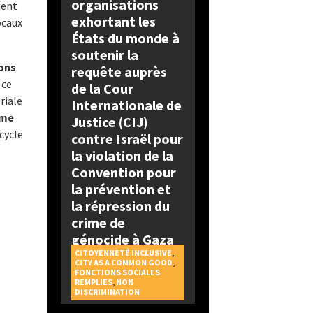
organisations
ment
exhortant les
ocaux
États du monde à
soutenir la
ions
requête auprès
 ce
de la Cour
riale
Internationale de
ème
Justice (CIJ)
 cycle
contre Israël pour
la violation de la
Convention pour
la prévention et
la répression du
crime de
génocide à Gaza
CITOYENNETÉ INCLUSIVE
,
CITY AS A COMMON GOOD
,
FONCTIONS SOCIALES
REMPLIES
,
NON
DISCRIMINATION