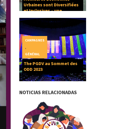
Urbaines sont Diversifiées
et Inclusives – une
composante du Droit à la
Ville
CAMPAGNES
,
GÉNÉRAL
The PGDV au Sommet des
ODD 2023
NOTICIAS RELACIONADAS