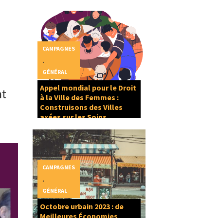
à
CAMPAGNES
,
GÉNÉRAL
Appel mondial pour le Droit
nt
à la Ville des Femmes :
Construisons des Villes
axées sur les Soins
CAMPAGNES
,
GÉNÉRAL
Octobre urbain 2023 : de
Meilleures Économies