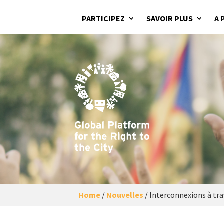
PARTICIPEZ
SAVOIR PLUS
A 
Home
/
Nouvelles
/
Interconnexions à trave