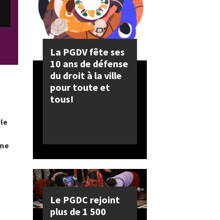
La PGDV fête ses
10 ans de défense
du droit à la ville
pour toute et
tous!
 le
mme
Le PGDC rejoint
plus de 1 500