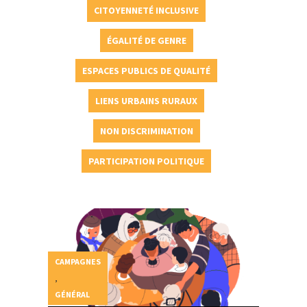
CITOYENNETÉ INCLUSIVE
ÉGALITÉ DE GENRE
ESPACES PUBLICS DE QUALITÉ
LIENS URBAINS RURAUX
NON DISCRIMINATION
PARTICIPATION POLITIQUE
CAMPAGNES
,
GÉNÉRAL