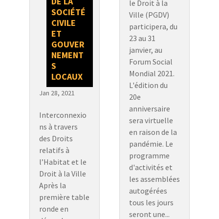
DE LA
le Droit à la
SOCIÉTÉ
Ville (PGDV)
CIVILE
participera, du
ET
23 au 31
GOUVER
janvier, au
NEMENT
Forum Social
S
Mondial 2021.
LOCAUX
L'édition du
Jan 28, 2021
20e
anniversaire
Interconnexio
sera virtuelle
ns à travers
en raison de la
des Droits
pandémie. Le
relatifs à
programme
l’Habitat et le
d'activités et
Droit à la Ville
les assemblées
Après la
autogérées
première table
tous les jours
ronde en
seront une...