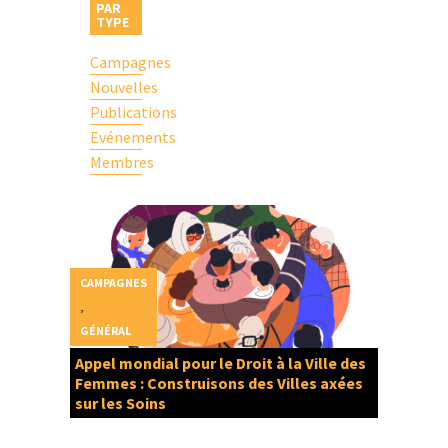
PAR
TYPE
Campagnes
Nouvelles
Publications
Evénements
Membres
CAMPAGNES
,
GÉNÉRAL
Appel mondial pour le Droit à la Ville des
Femmes : Construisons des Villes axées
sur les Soins