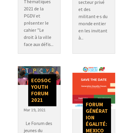
Thématiques
secteur privé
2021 de la
et des
PGDV et
militant·e·s du
présenter le
monde entier
cahier "Le
en les invitant
droit à la ville
à...
face aux défis...
ECOSOC
YOUTH
FORUM
2021
FORUM
Mar 19, 2021
GÉNÉRAT
ION
Le Forum des
ÉGALITÉ:
MEXICO
jeunes du