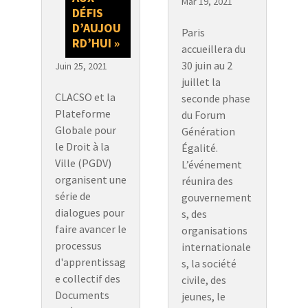
Mar 19, 2021
DÉFIS
D’AUJOU
Paris
RD’HUI »
accueillera du
30 juin au 2
Juin 25, 2021
juillet la
CLACSO et la
seconde phase
Plateforme
du Forum
Globale pour
Génération
le Droit à la
Égalité.
Ville (PGDV)
L’événement
organisent une
réunira des
série de
gouvernement
dialogues pour
s, des
faire avancer le
organisations
processus
internationale
d'apprentissag
s, la société
e collectif des
civile, des
Documents
jeunes, le