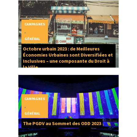
CAMPAGNES
,
GÉNÉRAL
Octobre urbain 2023 : de Meilleures
Économies Urbaines sont Diversifiées et
Inclusives – une composante du Droit à
la Ville
CAMPAGNES
,
GÉNÉRAL
The PGDV au Sommet des ODD 2023