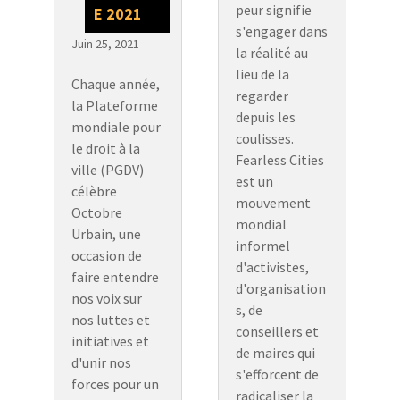
peur signifie
E 2021
s'engager dans
Juin 25, 2021
la réalité au
lieu de la
Chaque année,
regarder
la Plateforme
depuis les
mondiale pour
coulisses.
le droit à la
Fearless Cities
ville (PGDV)
est un
célèbre
mouvement
Octobre
mondial
Urbain, une
informel
occasion de
d'activistes,
faire entendre
d'organisation
nos voix sur
s, de
nos luttes et
conseillers et
initiatives et
de maires qui
d'unir nos
s'efforcent de
forces pour un
radicaliser la