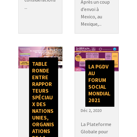
Après un coup
...
d’envoi à
Mexico, au
Mexique,...
TABLE
LA PGDV
RONDE
AU
ENTRE
FORUM
RAPPOR
SOCIAL
TEURS
MONDIAL
SPÉCIAU
2021
X DES
NATIONS
Déc 2, 2020
UNIES,
ORGANIS
La Plateforme
ATIONS
Globale pour