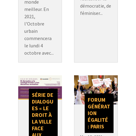
monde
démocratie, de
meilleur. En
féminiser...
2021,
l'Octobre
urbain
commencera
le lundi 4
octobre avec...
SÉRIE DE
FORUM
DIALOGU
GÉNÉRAT
ES « LE
ION
DROIT À
ÉGALITÉ
LA VILLE
: PARIS
FACE
AUX