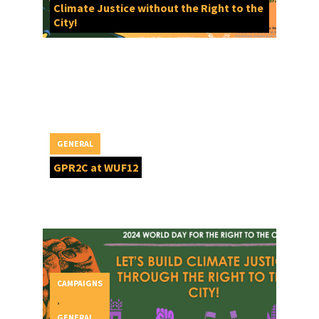
Climate Justice without the Right to the
City!
GENERAL
GPR2C at WUF12
CAMPAIGNS
,
GENERAL