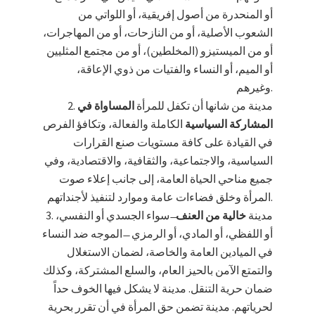
أو المنحدرة من أصول إفريقية، أو اللواتي من
الشعوب الأصلية، أو من النازحات، أو من المهاجرات،
أو من الميستيزو (المخلطين)، أو من مجتمع المثليين
أو الميم، أو النساء والفتيات من ذوي الإعاقة،
وغيرهم.
مدينة من شانها أن تكفل للمرأة
المساواة في
المشاركة السياسية
الكاملة والفعالة، وتكافؤ الفرص
في القيادة على كافة مستويات صنع القرارات
السياسية، والاجتماعية، والثقافية، والاقتصادية، وفي
جميع مناحي الحياة العامة، إلى جانب إعلاء صوت
المرأة وخلق فضاءات عامة وموارد لتنفيذ لأجنداتهم.
مدينة
خالية من العنف
̶ سواء الجسدي أو النفسي،
أو اللفظي، أو المادي، أو الرمزي ̶ الموجه ضد النساء
في الميادين العامة والخاصة، لضمان الاستغلال
والتمتع الآمن بالحيز العام، والسلع المشتركة، وكذلك
ضمان حرية التنقل. مدينة لا يشكل فيها الخوف حداً
لحرياتهم. مدينة تضمن حق المرأة في أن تقرر بحرية