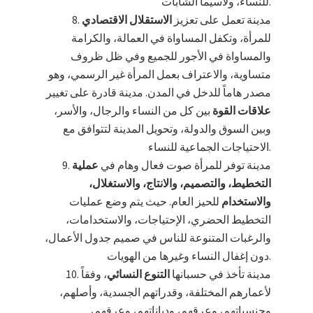
للنساء، ولاسيما الشابات.
مدينة تعمل على تعزيز
الاستقلال الاقتصادي
للمرأة، وتكفل المساواة في العمالة، والكرامة
والمساواة في الأجور للجميع وفي ظل ظروف
متساوية، والاعتراف بعمل المرأة غير الرسمي، وهو
مصدر هاماً للدخل في المدن. مدينة قادرة على تغيير
علاقات القوة
بين كل من النساء والرجال، والأسر،
وبين السوق والدولة، وتحويل المدينة لتتوافق مع
الاحتياجات الجماعية للنساء.
مدينة توفر للمرأة صوت فعال وهام في
عملية
التخطيط، والتصميم، والانتاج، والاستغلال،
والاستخدام
للحيز العام. حيث يتم وضع عمليات
التخطيط الحضري، الإحتياجات، والاستخدامات،
والرغبات المتنوعة للناس في صميم جدول الأعمال،
دون إغفال النساء وغيرها من الهويات.
مدينة تأخذ في حسبانها
التنوع النسائي
، وفقاً
لأعمارهم المختلفة، وقدراتهم الجسدية، وأصلهم،
وجنسياتهم، وعرقهم، ودياناتهم، وعرقهم،