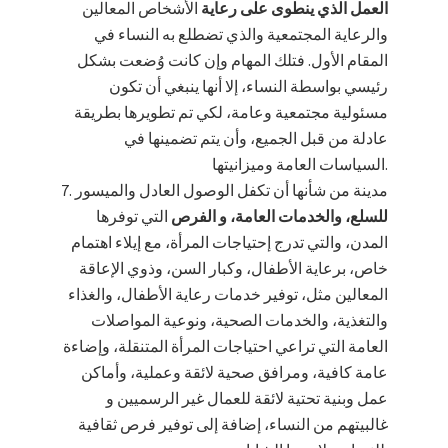
العمل الذي ينطوى على رعاية
الأشخاص المعالين
والرعاية المجتمعية والذي تضطلع به النساء في
المقام الأول. فتلك المهام وإن كانت وُضعت بشكل
رئيسي بواسطة النساء، إلا أنها ينبغي أن تكون
مسئولية مجتمعية وعامة، لكي تم تطويرها بطريقة
عادلة من قبل الجميع، وأن يتم تضمينها في
السياسات العامة وميزانيتها.
مدينة من شأنها أن تكفل الوصول العادل والميسور
للسلع، والخدمات العامة، و الفرص
التي توفرها
المدن، والتي تدرج إحتياجات المرأة، مع إيلاء اهتمام
خاص، برعاية الأطفال، وكبار السن، وذوي الإعاقة
المعالين مثل، توفير خدمات رعاية الأطفال، والغذاء
والتغذية، والخدمات الصحية، ونوعية المواصلات
العامة التي تراعي احتياجات المرأة المتنقلة، وإضاءة
عامة كافية، ومرافق صحية لائقة وعملية، وأماكن
عمل وبنية تحتية لائقة للعمال غير الرسميين و
غالبيتهم من النساء، إضافة إلى توفير فرص ثقافية