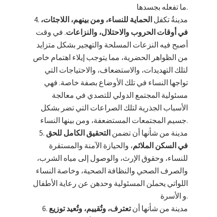
ما تفعله بجسدها.
مدينةُ تكفل
الحماية للنساء، ومن بينهم، اللاجئات،
في أوقات الحروب والاحتلال، والنزاعات
. في وقت
أصبح فيه النزعات المسلحة والتهجير بشكل متزايد
من الظواهر الحضرية، مما يتوجب إيلاء اهتمام خاص
لتلك التهديدات، والاستضعاف، والاحتياجات التي
تواجها النساء في تلك الأوضاع بصفة خاصة. فهي
مسئولية المجتمع الدولي للتصدي في معالجة
الأسباب الجذرية لتلك الصراعات التي تضر بشكل
جسيم المجتمعات المستضعفة، ومن بينها النساء.
مدينة من شأنها أن تضمن
التحقيق الكامل للحق
في السكن الملائم
، والحيازة الآمنة والمستقرة
للنساء، وحقوق الإرث، والوصول إلى مياه الشرب،
والصرف الصحي والنظافة الصحية، وخاصة النساء
اللواتي يحملن المسئولية وحدهن عن رعاية الأطفال
و الأسرة.
مدينة من شأنها أن
تعترف، وتُقييم، وتُعيد توزيع