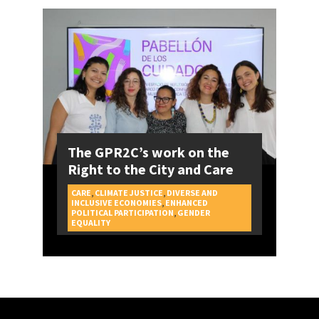
The GPR2C’s work on the
Right to the City and Care
CARE
,
CLIMATE JUSTICE
,
DIVERSE AND
INCLUSIVE ECONOMIES
,
ENHANCED
POLITICAL PARTICIPATION
,
GENDER
CAMPAIGNS
EQUALITY