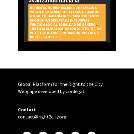
avanzando hacia la
realización del Derecho a la
BIENES COMUNES
,
CALIDAD DE ESPACIOS
PÚBLICOS Y SERVICIOS
,
CITY AS A COMMON
Ciudad
GOOD
,
CIUDADANÍA INCLUSIVA
,
CUIDADOS
,
ECONOMÍAS DIVERSAS E INCLUSIVAS
,
FUNCIÓN SOCIAL
,
IGUALDAD DE GÉNERO
,
JUSTICIA CLIMÁTICA
,
MAYOR PARTICIPACIÓN
POLÍTICA
,
NO DISCRIMINACIÓN
,
VINCULOS
RURALES-LOCALES
Global Platform for the Right to the City
Webpage developed by Cordegat
Contact
contact@right2city.org