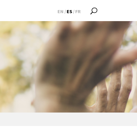
EN
ES
FR