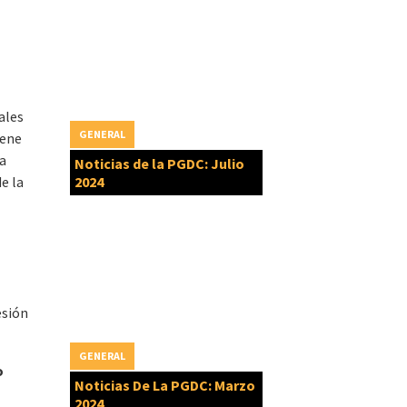
ales
GENERAL
iene
na
Noticias de la PGDC: Julio
e la
2024
esión
GENERAL
o
Noticias De La PGDC: Marzo
2024