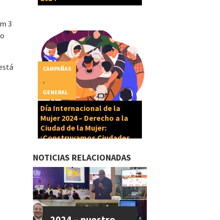
om 3
lo
está
CAMPAÑAS
,
GENERAL
Día Internacional de la
Mujer 2024 – Derecho a la
Ciudad de la Mujer:
¡Construyamos Ciudades
Cuidadoras!
NOTICIAS RELACIONADAS
2024 – nuestro