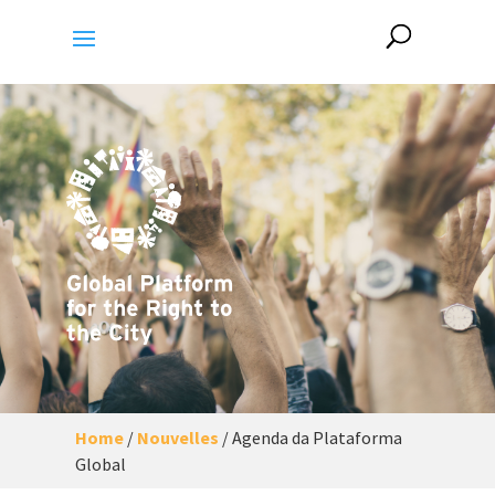
Home
/
Nouvelles
/
Agenda da Plataforma
Global