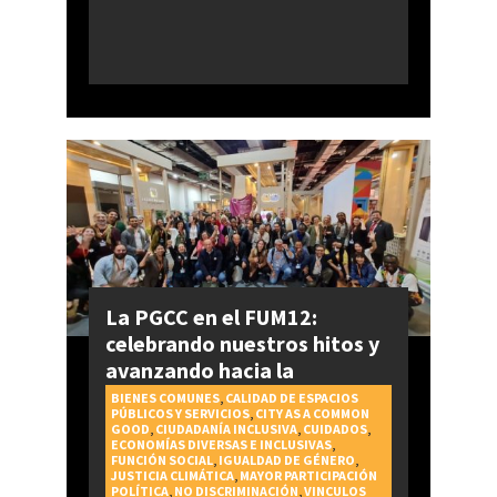
La PGCC en el FUM12:
celebrando nuestros hitos y
avanzando hacia la
realización del Derecho a la
BIENES COMUNES
,
CALIDAD DE ESPACIOS
PÚBLICOS Y SERVICIOS
,
CITY AS A COMMON
Ciudad
GOOD
,
CIUDADANÍA INCLUSIVA
,
CUIDADOS
,
ECONOMÍAS DIVERSAS E INCLUSIVAS
,
FUNCIÓN SOCIAL
,
IGUALDAD DE GÉNERO
,
JUSTICIA CLIMÁTICA
,
MAYOR PARTICIPACIÓN
POLÍTICA
,
NO DISCRIMINACIÓN
,
VINCULOS