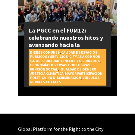
La PGCC en el FUM12:
celebrando nuestros hitos y
avanzando hacia la
realización del Derecho a la
BIENES COMUNES
,
CALIDAD DE ESPACIOS
PÚBLICOS Y SERVICIOS
,
CITY AS A COMMON
Ciudad
GOOD
,
CIUDADANÍA INCLUSIVA
,
CUIDADOS
,
ECONOMÍAS DIVERSAS E INCLUSIVAS
,
FUNCIÓN SOCIAL
,
IGUALDAD DE GÉNERO
,
JUSTICIA CLIMÁTICA
,
MAYOR PARTICIPACIÓN
POLÍTICA
,
NO DISCRIMINACIÓN
,
VINCULOS
RURALES-LOCALES
Global Platform for the Right to the City