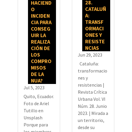
28.
HACIEND
CATALUÑ
O
A:
INCIDEN
TRANSF
CIA PARA
ORMACI
CONSEG
ONES Y
UIR LA
RESISTE
REALIZA
NCIAS
CIÓN DE
LOS
Jun 29, 2023
COMPRO
Cataluña:
MISOS
transformacio
DE LA
nes y
NUA?
resistencias |
Jul 5, 2023
Revista Crítica
Quito, Ecuador.
Urbana Vol. VI
Foto de Ariel
Núm. 28. Junio
Tutillo en
2023. | Mirada a
Unsplash
un territorio,
Porque para
desde su
los miembros