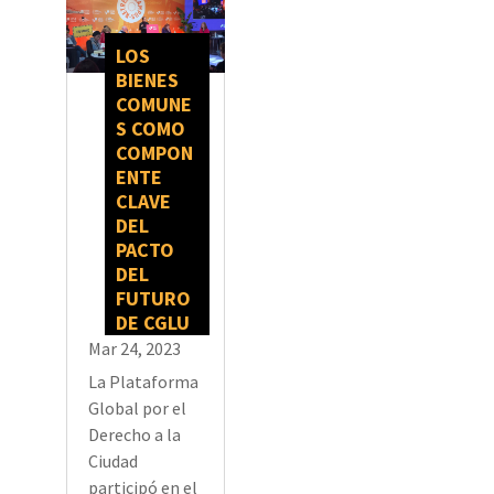
LOS
BIENES
COMUNE
S COMO
COMPON
ENTE
CLAVE
DEL
PACTO
DEL
FUTURO
DE CGLU
Mar 24, 2023
La Plataforma
Global por el
Derecho a la
Ciudad
participó en el