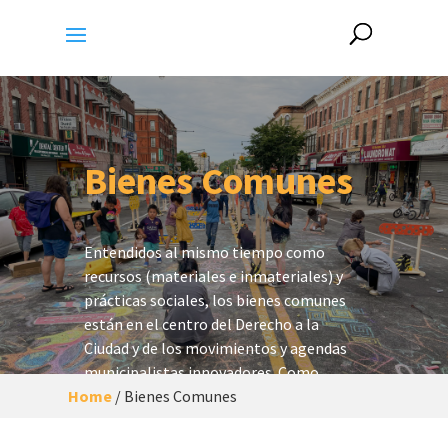
Bienes Comunes
Entendidos al mismo tiempo como
recursos (materiales e inmateriales) y
prácticas sociales, los bienes comunes
están en el centro del Derecho a la
Ciudad y de los movimientos y agendas
municipalistas
innovadores. Como
Home
estrategia, la comunalización
/
Bienes Comunes
proporciona una herramienta concreta
para poner la función social y