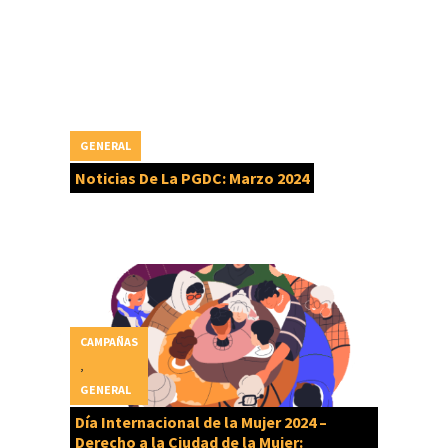
GENERAL
Noticias De La PGDC: Marzo 2024
CAMPAÑAS
,
GENERAL
Día Internacional de la Mujer 2024 –
Derecho a la Ciudad de la Mujer: