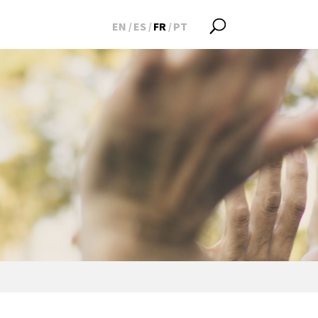
EN
ES
FR
PT