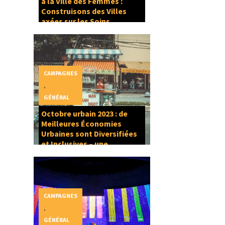
à la Ville des Femmes :
Construisons des Villes
axées sur les Soins
CAMPAGNES
,
GÉNÉRAL
Octobre urbain 2023 : de
Meilleures Économies
Urbaines sont Diversifiées
et Inclusives – une
composante du Droit à la
Ville
CAMPAGNES
,
GÉNÉRAL