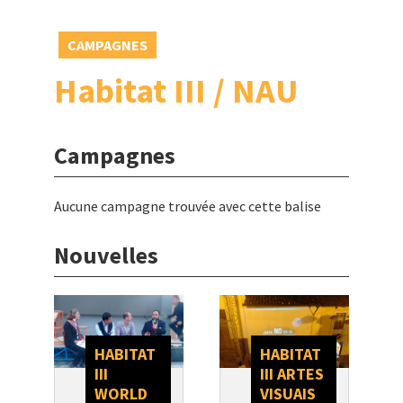
CAMPAGNES
Habitat III / NAU
Campagnes
Aucune campagne trouvée avec cette balise
Nouvelles
HABITAT
HABITAT
III
III ARTES
WORLD
VISUAIS