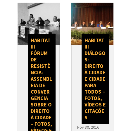
HABITAT
HABITAT
III
III
FÓRUM
DIÁLOGO
DE
S:
RESISTÊ
DIREITO
NCIA:
À CIDADE
ASSEMBL
E CIDADE
EIA DE
PARA
CONVER
TODOS –
GÊNCIA
FOTOS,
SOBRE O
VÍDEOS E
DIREITO
CITAÇÕE
À CIDADE
S
– FOTOS,
Nov 30, 2016
VÍDEOS E