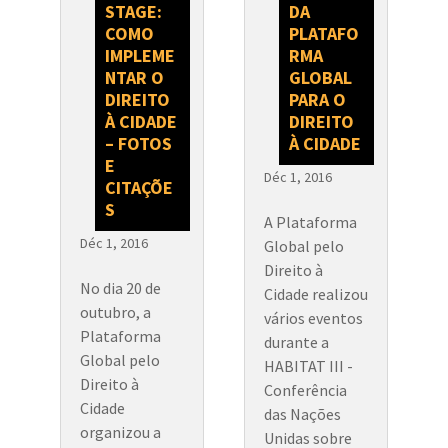
STAGE:
DA
COMO
PLATAFO
IMPLEME
RMA
NTAR O
GLOBAL
DIREITO
PARA O
À CIDADE
DIREITO
– FOTOS
À CIDADE
E
Déc 1, 2016
CITAÇÕE
S
A Plataforma
Déc 1, 2016
Global pelo
Direito à
No dia 20 de
Cidade realizou
outubro, a
vários eventos
Plataforma
durante a
Global pelo
HABITAT III -
Direito à
Conferência
Cidade
das Nações
organizou a
Unidas sobre