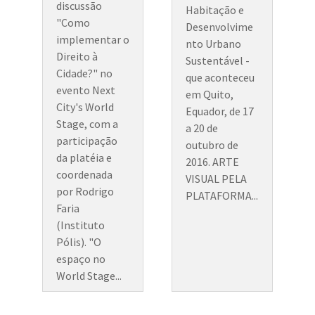
discussão
Habitação e
"Como
Desenvolvime
implementar o
nto Urbano
Direito à
Sustentável -
Cidade?" no
que aconteceu
evento Next
em Quito,
City's World
Equador, de 17
Stage, com a
a 20 de
participação
outubro de
da platéia e
2016. ARTE
coordenada
VISUAL PELA
por Rodrigo
PLATAFORMA...
Faria
(Instituto
Pólis). "O
espaço no
World Stage...